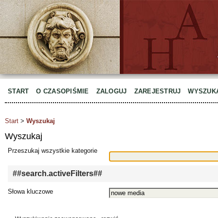
START
O CZASOPIŚMIE
ZALOGUJ
ZAREJESTRUJ
WYSZUK
Start
>
Wyszukaj
Wyszukaj
Przeszukaj wszystkie kategorie
##search.activeFilters##
Słowa kluczowe