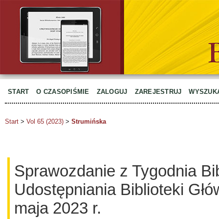
START
O CZASOPIŚMIE
ZALOGUJ
ZAREJESTRUJ
WYSZUK
Start
>
Vol 65 (2023)
>
Strumińska
Sprawozdanie z Tygodnia Bib
Udostępniania Biblioteki G
maja 2023 r.