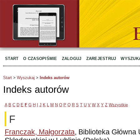
START
O CZASOPIŚMIE
ZALOGUJ
ZAREJESTRUJ
WYSZUK
Start
>
Wyszukaj
>
Indeks autorów
Indeks autorów
A
B
C
D
E
F
G
H
I
J
K
L
M
N
O
P
Q
R
S
T
U
V
W
X
Y
Z
Wszystkie
F
Franczak, Małgorzata
, Biblioteka Główna 