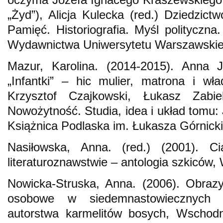
„Żyd”), Alicja Kulecka (red.) Dziedzict
Pamięć. Historiografia. Myśl polityczna
Wydawnictwa Uniwersytetu Warszawskie
Mazur, Karolina. (2014-2015). Anna J
„Infantki” – hic mulier, matrona i wł
Krzysztof Czajkowski, Łukasz Zabie
Nowożytność. Studia, idea i układ tomu: 
Książnica Podlaska im. Łukasza Górnick
Nasiłowska, Anna. (red.) (2001). C
literaturoznawstwie – antologia szkiców,
Nowicka-Struska, Anna. (2006). Obrazy
osobowe w siedemnastowiecznych 
autorstwa karmelitów bosych, Wschodn