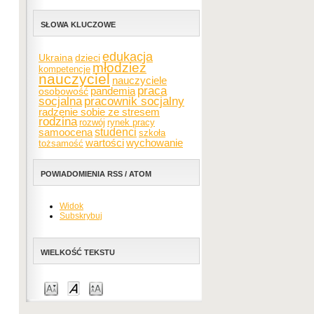
SŁOWA KLUCZOWE
edukacja
Ukraina
dzieci
młodzież
kompetencje
nauczyciel
nauczyciele
praca
pandemia
osobowość
socjalna
pracownik socjalny
radzenie sobie ze stresem
rodzina
rozwój
rynek pracy
samoocena
studenci
szkoła
wartości
wychowanie
tożsamość
POWIADOMIENIA RSS / ATOM
Widok
Subskrybuj
WIELKOŚĆ TEKSTU