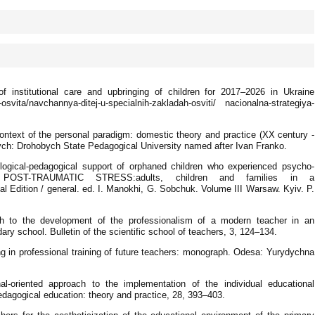
of institutional care and upbringing of children for 2017–2026 in Ukraine
osvita/navchannya-ditej-u-specialnih-zakladah-osviti/ nacionalna-strategiya-
context of the personal paradigm: domestic theory and practice (XX century -
ych: Drohobych State Pedagogical University named after Ivan Franko.
hological-pedagogical support of orphaned children who experienced psycho-
. POST-TRAUMATIC STRESS:adults, children and families in a
ical Edition / general. ed. I. Manokhi, G. Sobchuk. Volume III Warsaw. Kyiv. P.
h to the development of the professionalism of a modern teacher in an
ry school. Bulletin of the scientific school of teachers, 3, 124‒134.
 in professional training of future teachers: monograph. Odesa: Yurydychna
l-oriented approach to the implementation of the individual educational
Pedagogical education: theory and practice, 28, 393–403.