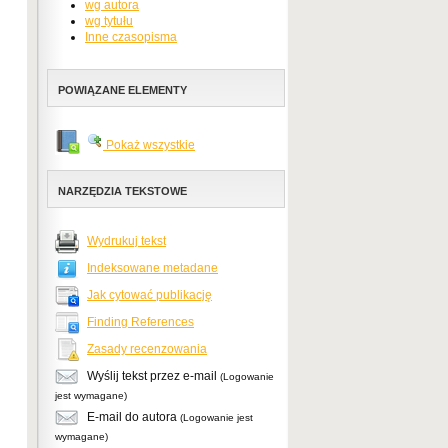
wg autora
wg tytułu
Inne czasopisma
POWIĄZANE ELEMENTY
Pokaż wszystkie
NARZĘDZIA TEKSTOWE
Wydrukuj tekst
Indeksowane metadane
Jak cytować publikację
Finding References
Zasady recenzowania
Wyślij tekst przez e-mail
(Logowanie
jest wymagane)
E-mail do autora
(Logowanie jest
wymagane)