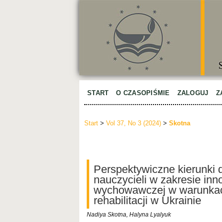
START
O CZASOPIŚMIE
ZALOGUJ
Z
Start
>
Vol 37, No 3 (2024)
>
Skotna
Perspektywiczne kierunki
nauczycieli w zakresie inn
wychowawczej w warunkac
rehabilitacji w Ukrainie
Nadiya Skotna, Halyna Lyalyuk