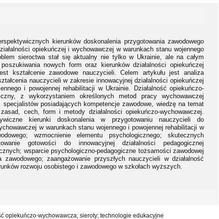
perspektywicznych kierunków doskonalenia przygotowania zawodowego
działalności opiekuńczej i wychowawczej w warunkach stanu wojennego
roblem sieroctwa stał się aktualny nie tylko w Ukrainie, ale na całym
 poszukiwania nowych form oraz kierunków działalności opiekuńczej
st kształcenie zawodowe nauczycieli. Celem artykułu jest analiza
ztałcenia nauczycieli w zakresie innowacyjnej działalności opiekuńczej
nego i powojennej rehabilitacji w Ukrainie. Działalność opiekuńczo-
iczny, z wykorzystaniem określonych metod pracy wychowawczej
z specjalistów posiadających kompetencje zawodowe, wiedzę na temat
 zasad, cech, form i metody działalności opiekuńczo-wychowawczej.
tywiczne kierunki doskonalenia w przygotowaniu nauczycieli do
wychowawczej w warunkach stanu wojennego i powojennej rehabilitacji w
awodowego; wzmocnienie elementu psychologicznego; skutecznych
towanie gotowości do innowacyjnej działalności pedagogicznej
ycznych; wsparcie psychologiczno-pedagogiczne tożsamości zawodowej
ia zawodowego; zaangażowanie przyszłych nauczycieli w działalność
arunków rozwoju osobistego i zawodowego w szkołach wyższych.
ść opiekuńczo-wychowawcza; sieroty; technologie edukacyjne