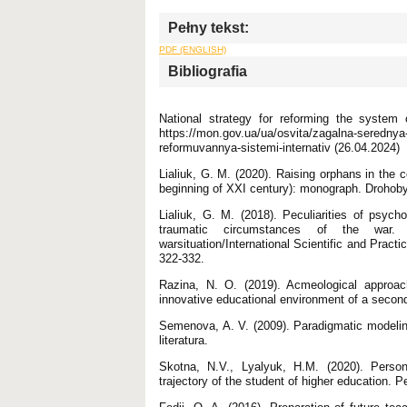
Pełny tekst:
PDF (ENGLISH)
Bibliografia
National strategy for reforming the system 
https://mon.gov.ua/ua/osvita/zagalna-serednya-
reformuvannya-sistemi-internativ (26.04.2024)
Lіalіuk, G. M. (2020). Raising orphans in the 
beginning of XXI century): monograph. Drohob
Lіalіuk, G. M. (2018). Peculiarities of psyc
traumatic circumstances of the war
warsituation/International Scientific and Pract
322-332.
Razina, N. O. (2019). Acmeological approac
innovative educational environment of a seconda
Semenova, A. V. (2009). Paradigmatic modeling
literatura.
Skotna, N.V., Lyalyuk, H.M. (2020). Persona
trajectory of the student of higher education. 