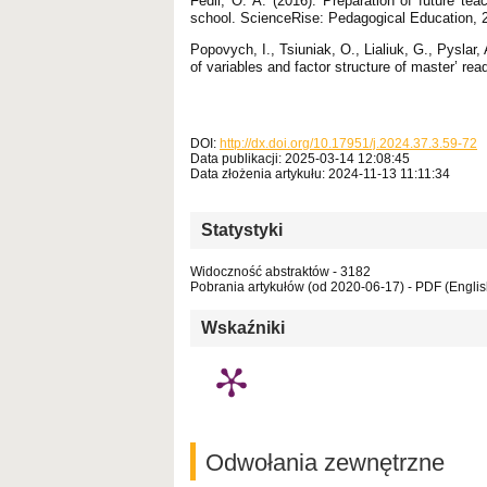
Fedii, O. A. (2016). Preparation of future tea
school. ScienceRise: Pedagogical Education, 2
Popovych, I., Tsiuniak, O., Lialiuk, G., Pyslar
of variables and factor structure of master’ rea
DOI:
http://dx.doi.org/10.17951/j.2024.37.3.59-72
Data publikacji: 2025-03-14 12:08:45
Data złożenia artykułu: 2024-11-13 11:11:34
Statystyki
Widoczność abstraktów - 3182
Pobrania artykułów (od 2020-06-17) - PDF (Englis
Wskaźniki
Odwołania zewnętrzne