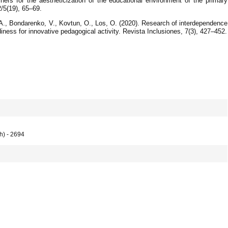
chers for the aestheticization of the educational environment of the primary
/5(19), 65‒69.
, A., Bondarenko, V., Kovtun, O., Los, O. (2020). Research of interdependence
diness for innovative pedagogical activity. Revista Inclusiones, 7(3), 427–452.
h) - 2694