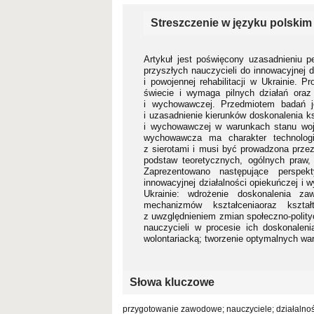
Streszczenie w języku polskim
Artykuł jest poświęcony uzasadnieniu 
przyszłych nauczycieli do innowacyjnej 
i powojennej rehabilitacji w Ukrainie. P
świecie i wymaga pilnych działań oraz
i wychowawczej. Przedmiotem badań je
i uzasadnienie kierunków doskonalenia ks
i wychowawczej w warunkach stanu wojen
wychowawcza ma charakter technolog
z sierotami i musi być prowadzona prze
podstaw teoretycznych, ogólnych praw,
Zaprezentowano następujące perspek
innowacyjnej działalności opiekuńczej i 
Ukrainie: wdrożenie doskonalenia z
mechanizmów kształceniaoraz kształ
z uwzględnieniem zmian społeczno-polit
nauczycieli w procesie ich doskonalen
wolontariacką; tworzenie optymalnych w
Słowa kluczowe
przygotowanie zawodowe; nauczyciele; działalno