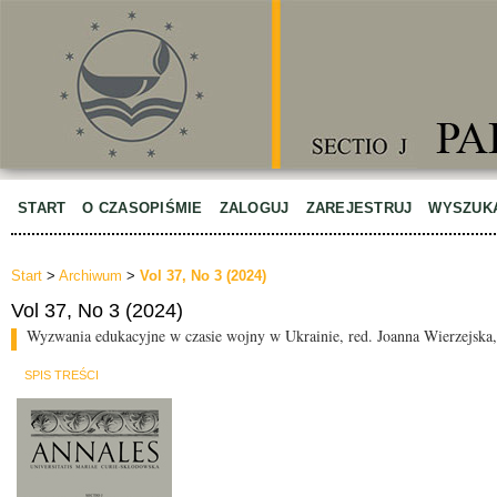
START
O CZASOPIŚMIE
ZALOGUJ
ZAREJESTRUJ
WYSZUK
Start
>
Archiwum
>
Vol 37, No 3 (2024)
Vol 37, No 3 (2024)
Wyzwania edukacyjne w czasie wojny w Ukrainie, red. Joanna Wierzejska
SPIS TREŚCI