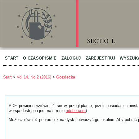
START
O CZASOPIŚMIE
ZALOGUJ
ZAREJESTRUJ
WYSZUK
Start
>
Vol 14, No 2 (2016)
>
Gozdecka
PDF powinien wyświetlić się w przeglądarce, jeżeli posiadasz zain
wersja dostępna jest na stronie
adobe.com
).
Możesz również pobrać plik na dysk i otworzyć go lokalnie. Aby pobrać p