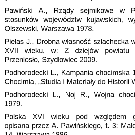
Pawiński A., Rządy sejmikowe w P
stosunków województw kujawskich, w
Olszewski, Warszawa 1978.
Pielas J., Drobna własność szlachecka 
XVII wieku, w: Z dziejów powiatu s
Przeniosło, Szydłowiec 2009.
Podhorodecki L., Kampania chocimska 1
Chocimia, „Studia i Materiały do Historii
Podhorodecki L., Noj R., Wojna cho
1979.
Polska XVI wieku pod względem geo
opisana przez A. Pawińskiego, t. 3: Mało
14, Warszawa 1886.