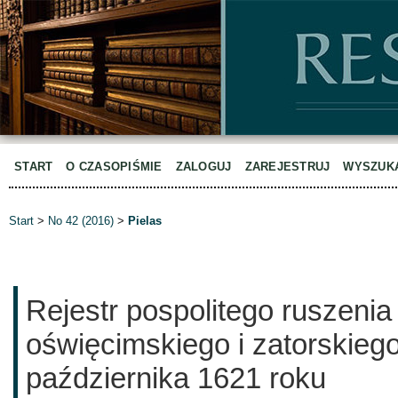
START
O CZASOPIŚMIE
ZALOGUJ
ZAREJESTRUJ
WYSZUK
Start
>
No 42 (2016)
>
Pielas
Rejestr pospolitego ruszenia
oświęcimskiego i zatorskieg
października 1621 roku