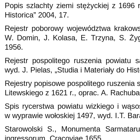
Popis szlachty ziemi stężyckiej z 1696 
Historica” 2004, 17.
Rejestr poborowy województwa krakows
W. Domin, J. Kolasa, E. Trzyna, S. Żyg
1956.
Rejestr pospolitego ruszenia powiatu 
wyd. J. Pielas, „Studia i Materiały do His
Rejestry popisowe pospolitego ruszenia 
Litewskiego z 1621 r., oprac. A. Rachu
Spis rycerstwa powiatu wizkiego i wąsos
w wyprawie wołoskiej 1497, wyd. I.T. B
Starowolski S., Monumenta Sarmataru
ingressorum, Cracoviae 1655.