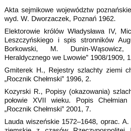
Akta sejmikowe województw poznańskiego 
wyd. W. Dworzaczek, Poznań 1962.
Elektorowie królów Władysława IV, Mic
Leszczyńskiego i spis stronników Augu
Borkowski, M. Dunin-Wąsowicz, 
Heraldycznego we Lwowie” 1908/1909, 1
Gmiterek H., Rejestry szlachty ziemi c
„Rocznik Chełmski” 1996, 2.
Kozyrski R., Popisy (okazowania) szlach
połowie XVII wieku. Popis Chełmian
„Rocznik Chełmski” 2001, 7.
Lauda wiszeńskie 1572–1648, oprac. A. 
ziemskie z czasów Rzeczypospolitej 