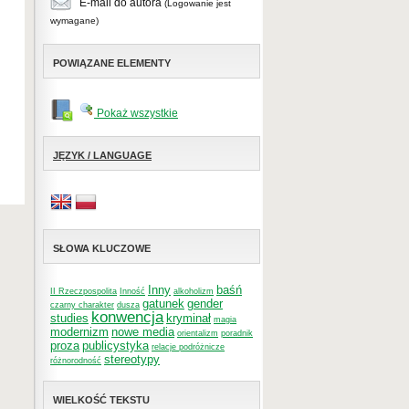
E-mail do autora
(Logowanie jest
wymagane)
POWIĄZANE ELEMENTY
Pokaż wszystkie
JĘZYK / LANGUAGE
SŁOWA KLUCZOWE
Inny
baśń
II Rzeczpospolita
Inność
alkoholizm
gatunek
gender
czarny charakter
dusza
konwencja
studies
kryminał
magia
modernizm
nowe media
orientalizm
poradnik
proza
publicystyka
relacje podróżnicze
stereotypy
różnorodność
WIELKOŚĆ TEKSTU