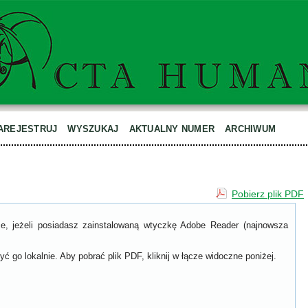
AREJESTRUJ
WYSZUKAJ
AKTUALNY NUMER
ARCHIWUM
Pobierz plik PDF
ce, jeżeli posiadasz zainstalowaną wtyczkę Adobe Reader (najnowsza
ć go lokalnie. Aby pobrać plik PDF, kliknij w łącze widoczne poniżej.