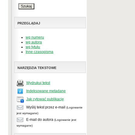
PRZEGLĄDAJ
wg numeru
wg autora
wg tytułu
Inne czasopisma
NARZĘDZIA TEKSTOWE
Wydrukuj tekst
Indeksowane metadane
Jak cytować publikację
Wyślij tekst przez e-mail
(Logowanie
jest wymagane)
E-mail do autora
(Logowanie jest
wymagane)