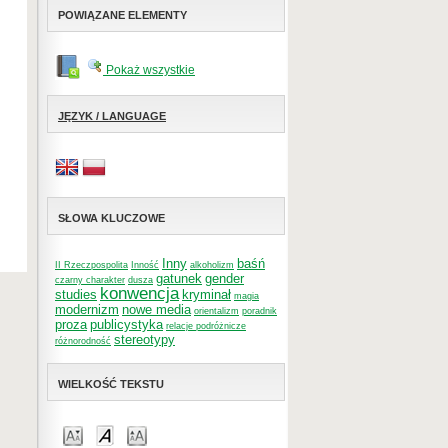
POWIĄZANE ELEMENTY
Pokaż wszystkie
JĘZYK / LANGUAGE
SŁOWA KLUCZOWE
Inny
baśń
II Rzeczpospolita
Inność
alkoholizm
gatunek
gender
czarny charakter
dusza
konwencja
studies
kryminał
magia
modernizm
nowe media
orientalizm
poradnik
proza
publicystyka
relacje podróżnicze
stereotypy
różnorodność
WIELKOŚĆ TEKSTU