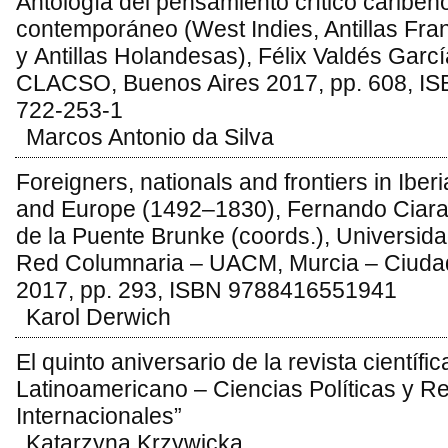
Antología del pensamiento crítico caribeñ
contemporáneo (West Indies, Antillas Fr
y Antillas Holandesas), Félix Valdés Garcí
CLACSO, Buenos Aires 2017, pp. 608, IS
722-253-1
Marcos Antonio da Silva
Foreigners, nationals and frontiers in Ibe
and Europe (1492–1830), Fernando Ciara
de la Puente Brunke (coords.), Universid
Red Columnaria – UACM, Murcia – Ciuda
2017, pp. 293, ISBN 9788416551941
Karol Derwich
El quinto aniversario de la revista científi
Latinoamericano – Ciencias Políticas y R
Internacionales”
Katarzyna Krzywicka