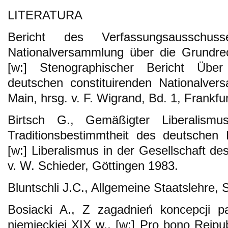
LITERATURA
Bericht des Verfassungsausschuss
Nationalversammlung über die Grundre
[w:] Stenographischer Bericht Übe
deutschen constituirenden Nationalve
Main, hrsg. v. F. Wigrand, Bd. 1, Frankf
Birtsch G., Gemäßigter Liberalism
Traditionsbestimmtheit des deutschen 
[w:] Liberalismus in der Gesellschaft d
v. W. Schieder, Göttingen 1983.
Bluntschli J.C., Allgemeine Staatslehre, 
Bosiacki A., Z zagadnień koncepcji 
niemieckiej XIX w., [w:] Pro bono Reipu