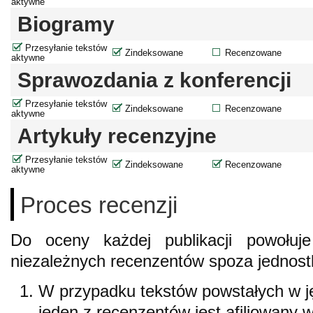
aktywne
Biogramy
Przesyłanie tekstów
Zindeksowane
Recenzowane
aktywne
Sprawozdania z konferencji
Przesyłanie tekstów
Zindeksowane
Recenzowane
aktywne
Artykuły recenzyjne
Przesyłanie tekstów
Zindeksowane
Recenzowane
aktywne
Proces recenzji
Do oceny każdej publikacji powołuj
niezależnych recenzentów spoza jednostk
W przypadku tekstów powstałych w j
jeden z recenzentów jest afiliowany w