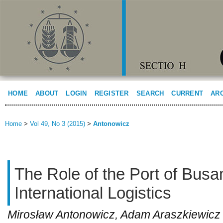
HOME
ABOUT
LOGIN
REGISTER
SEARCH
CURRENT
AR
Home
>
Vol 49, No 3 (2015)
>
Antonowicz
The Role of the Port of Busa
International Logistics
Mirosław Antonowicz, Adam Araszkiewicz