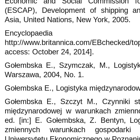
Economic and Social Commission fo
(ESCAP), Development of shipping 
Asia, United Nations, New York, 2005.
Encyclopaedia B
http://www.britannica.com/EBchecked/t
access: October 24, 2014].
Gołembska E., Szymczak, M., Logist
Warszawa, 2004, No. 1.
Gołembska E., Logistyka międzynarodo
Gołembska E., Szczyt M., Czynniki sty
międzynarodowej w warunkach zmiennoś
ed. [in:] E. Gołembska, Z. Bentyn, L
zmiennych warunkach gospodarki 
Uniwersytetu Ekonomicznego w Poznaniu