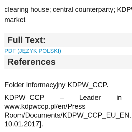
clearing house; central counterparty; K
market
Full Text:
PDF (JĘZYK POLSKI)
References
Folder informacyjny KDPW_CCP.
KDPW_CCP – Leader in 
www.kdpwccp.pl/en/Press-
Room/Documents/KDPW_CCP_EU_E
10.01.2017].