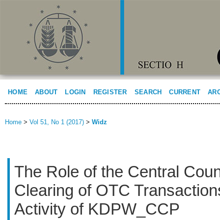
HOME
ABOUT
LOGIN
REGISTER
SEARCH
CURRENT
AR
Home
>
Vol 51, No 1 (2017)
>
Widz
The Role of the Central Coun
Clearing of OTC Transaction
Activity of KDPW_CCP