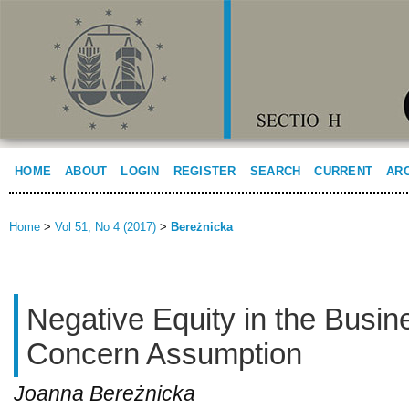
HOME
ABOUT
LOGIN
REGISTER
SEARCH
CURRENT
AR
Home
>
Vol 51, No 4 (2017)
>
Bereżnicka
Negative Equity in the Busi
Concern Assumption
Joanna Bereżnicka