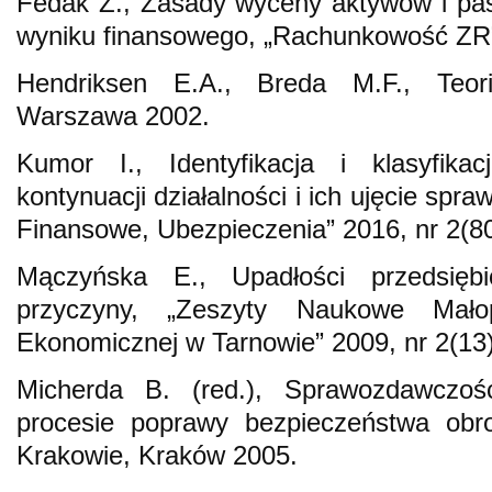
Fedak Z., Zasady wyceny aktywów i pas
wyniku finansowego, „Rachunkowość ZR
Hendriksen E.A., Breda M.F., Teor
Warszawa 2002.
Kumor I., Identyfikacja i klasyfikac
kontynuacji działalności i ich ujęcie sp
Finansowe, Ubezpieczenia” 2016, nr 2(80
Mączyńska E., Upadłości przedsiębi
przyczyny, „Zeszyty Naukowe Małop
Ekonomicznej w Tarnowie” 2009, nr 2(13)
Micherda B. (red.), Sprawozdawczoś
procesie poprawy bezpieczeństwa ob
Krakowie, Kraków 2005.