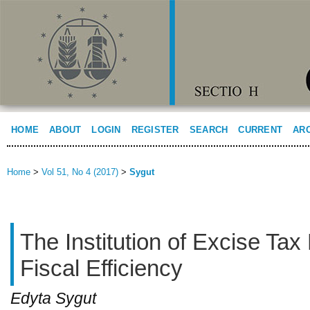
HOME
ABOUT
LOGIN
REGISTER
SEARCH
CURRENT
AR
Home
>
Vol 51, No 4 (2017)
>
Sygut
The Institution of Excise Tax
Fiscal Efficiency
Edyta Sygut