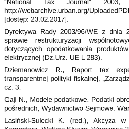
“National Tax Journal” 2003,
http://webarchive.urban.org/UploadedP
[dostęp: 23.02.2017].
Dyrektywa Rady 2003/96/WE z dnia 2
sprawie restrukturyzacji wspólnoto
dotyczących opodatkowania produktów 
elektrycznej (Dz.Urz. UE L 283).
Dziemanowicz R., Raport tax expen
transparentnej polityki fiskalnej, „Zarząd
cz. 3.
Gajl N., Modele podatkowe. Podatki obro
pośrednich, Wydawnictwo Sejmowe, Wa
Lasiński-Sulecki K. (red.), Akcyza w 