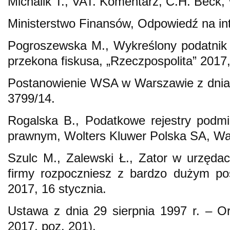
Michalik T., VAT. Komentarz, C.H. Beck
Ministerstwo Finansów, Odpowiedź na int
Pogroszewska M., Wykreślony podatnik wr
przekona fiskusa, „Rzeczpospolita” 2017
Postanowienie WSA w Warszawie z dnia 2
3799/14.
Rogalska B., Podatkowe rejestry podm
prawnym, Wolters Kluwer Polska SA, W
Szulc M., Zalewski Ł., Zator w urzęda
firmy rozpoczniesz z bardzo dużym po
2017, 16 stycznia.
Ustawa z dnia 29 sierpnia 1997 r. – O
2017, poz. 201).