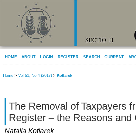
HOME
ABOUT
LOGIN
REGISTER
SEARCH
CURRENT
AR
Home
>
Vol 51, No 4 (2017)
>
Kotlarek
The Removal of Taxpayers f
Register – the Reasons an
Natalia Kotlarek