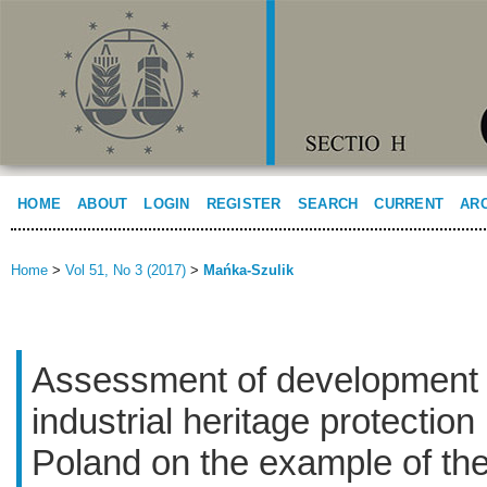
HOME
ABOUT
LOGIN
REGISTER
SEARCH
CURRENT
AR
Home
>
Vol 51, No 3 (2017)
>
Mańka-Szulik
Assessment of development p
industrial heritage protection 
Poland on the example of th