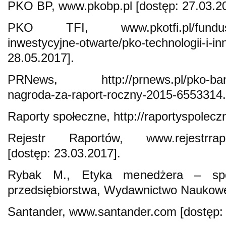
PKO BP, www.pkobp.pl [dostęp: 27.03.20
PKO TFI, www.pkotfi.pl/fundusze-
inwestycyjne-otwarte/pko-technologii-i-
28.05.2017].
PRNews, http://prnews.pl/pko-bank-p
nagroda-za-raport-roczny-2015-6553314.h
Raporty społeczne, http://raportyspoleczn
Rejestr Raportów, www.rejestrraporto
[dostęp: 23.03.2017].
Rybak M., Etyka menedżera – społ
przedsiębiorstwa, Wydawnictwo Nauko
Santander, www.santander.com [dostęp: 