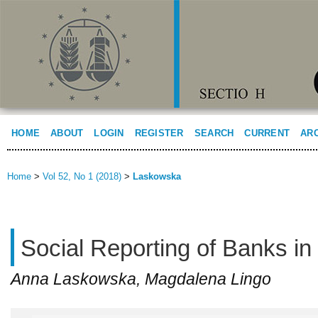
HOME
ABOUT
LOGIN
REGISTER
SEARCH
CURRENT
AR
Home
>
Vol 52, No 1 (2018)
>
Laskowska
Social Reporting of Banks in
Anna Laskowska, Magdalena Lingo