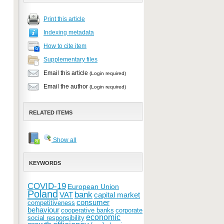
Print this article
Indexing metadata
How to cite item
Supplementary files
Email this article
(Login required)
Email the author
(Login required)
RELATED ITEMS
Show all
KEYWORDS
COVID-19
European Union
Poland
bank
VAT
capital market
consumer
competitiveness
behaviour
cooperative banks
corporate
economic
social responsibility