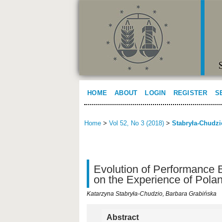
HOME
ABOUT
LOGIN
REGISTER
S
Home
>
Vol 52, No 3 (2018)
>
Stabryła-Chudzi
Evolution of Performance B
on the Experience of Pola
Katarzyna Stabryła-Chudzio, Barbara Grabińska
Abstract