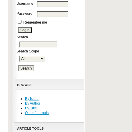
Username
Password
Remember me
Search
Search Scope
BROWSE
By Issue
By Author
By Title
Other Journals
ARTICLE TOOLS