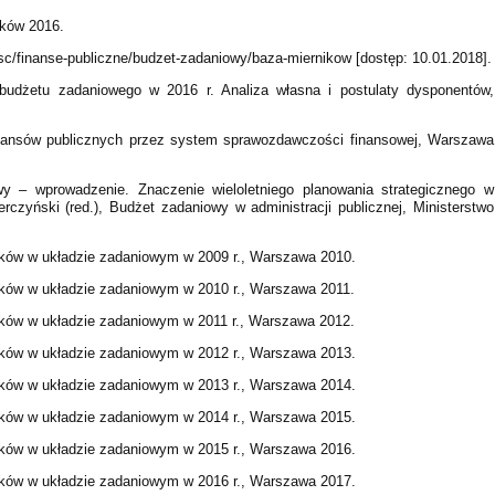
aków 2016.
sc/finanse-publiczne/budzet-zadaniowy/baza-miernikow [dostęp: 10.01.2018].
budżetu zadaniowego w 2016 r. Analiza własna i postulaty dysponentów,
finansów publicznych przez system sprawozdawczości finansowej, Warszawa
y – wprowadzenie. Znaczenie wieloletniego planowania strategicznego w
rczyński (red.), Budżet zadaniowy w administracji publicznej, Ministerstwo
tków w układzie zadaniowym w 2009 r., Warszawa 2010.
tków w układzie zadaniowym w 2010 r., Warszawa 2011.
tków w układzie zadaniowym w 2011 r., Warszawa 2012.
tków w układzie zadaniowym w 2012 r., Warszawa 2013.
tków w układzie zadaniowym w 2013 r., Warszawa 2014.
tków w układzie zadaniowym w 2014 r., Warszawa 2015.
tków w układzie zadaniowym w 2015 r., Warszawa 2016.
tków w układzie zadaniowym w 2016 r., Warszawa 2017.