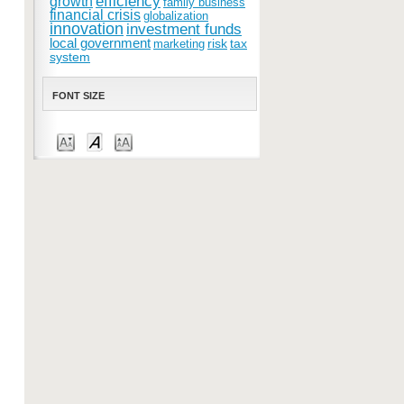
efficiency
growth
family business
financial crisis
globalization
innovation
investment funds
local government
risk
tax
marketing
system
FONT SIZE