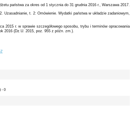
żetu państwa za okres od 1 stycznia do 31 grudnia 2016 r., Warszawa 2017.
2. Uzasadnianie, t. 2: Omówienie. Wydatki państwa w układzie zadaniowym,
pca 2015 r. w sprawie szczegółowego sposobu, trybu i terminów opracowania
ok 2016 (Dz.U. 2015, poz. 955 z późn. zm.).
57
 - 0