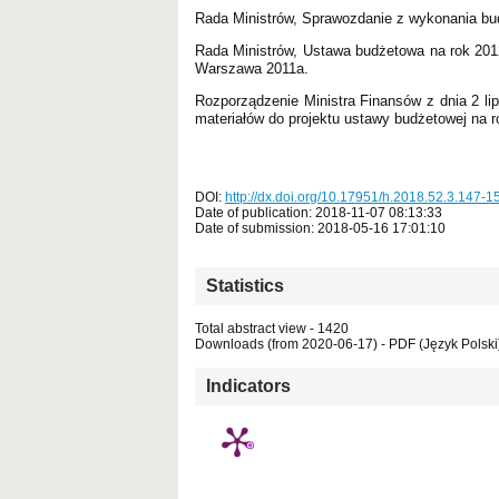
Rada Ministrów, Sprawozdanie z wykonania bud
Rada Ministrów, Ustawa budżetowa na rok 201
Warszawa 2011a.
Rozporządzenie Ministra Finansów z dnia 2 li
materiałów do projektu ustawy budżetowej na r
DOI:
http://dx.doi.org/10.17951/h.2018.52.3.147-1
Date of publication: 2018-11-07 08:13:33
Date of submission: 2018-05-16 17:01:10
Statistics
Total abstract view - 1420
Downloads (from 2020-06-17) - PDF (Język Polski)
Indicators