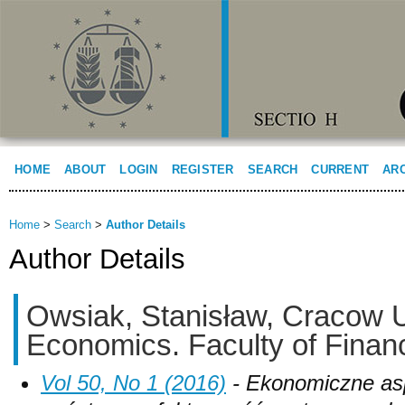
HOME
ABOUT
LOGIN
REGISTER
SEARCH
CURRENT
AR
Home
>
Search
>
Author Details
Author Details
Owsiak, Stanisław, Cracow U
Economics. Faculty of Finan
Vol 50, No 1 (2016)
- Ekonomiczne asp