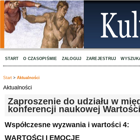
START
O CZASOPIŚMIE
ZALOGUJ
ZAREJESTRUJ
WYSZUK
Start
>
Aktualności
Aktualności
Zaproszenie do udziału w mi
konferencji naukowej Wartości
Współczesne wyzwania i wartości 4:
WARTOŚCI I EMOCJE