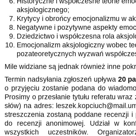
Historyczne i współczesne teorie emo
aksjologicznego;
Krytycy i obrońcy emocjonalizmu w aks
Negatywne i pozytywne aspekty emoc
Dziedzictwo i współczesna rola aksjol
Emocjonalizm aksjologiczny wobec te
pozateoretycznych wyzwań współczes
Mile widziane są jednak również inne pok
Termin nadsyłania zgłoszeń upływa
20 pa
o przyjęciu zostanie podana do wiadom
Prosimy o przesłanie tytułu referatu wra
słów) na adres: leszek.kopciuch@mail.u
streszczenia zostaną poddane recenzji 
do recenzji anonimowej. Udział w konfe
wszystkich uczestników. Organizato