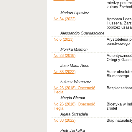
między postmod
kultury Zacho
Markus Lipowicz
No 34 (2022)
Aprobata i dez
Husserla. Zarz
poprzez uzasa
Alessandro Guardascione
No 6 (2013)
Arystotelesa p
państwowego
Monika Malmon
No 28 (2019)
Autentyczność 
Ortegi y Gasset
Jose Maria Ariso
No 33 (2022)
Autor absolutn
Blumenberga
Łukasz Wrzeszcz
No 26 (2018): Obecność
Bezpieczeństwo
Hegla
Magda Biernat
No 26 (2018): Obecność
Bioetyka w Ind
Hegla
źródeł
Agata Strządała
No 33 (2022)
Błąd naturalis
Piotr Jaskółka