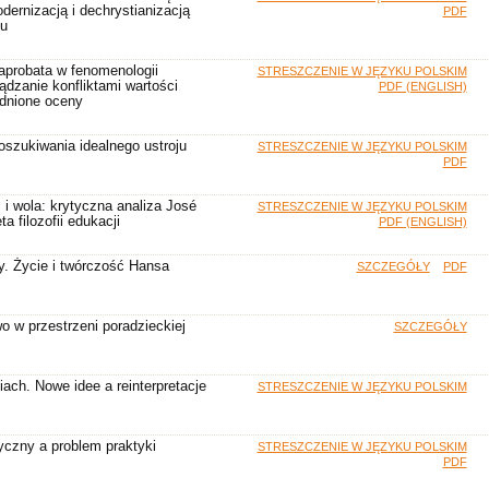
ernizacją i dechrystianizacją
PDF
du
aprobata w fenomenologii
STRESZCZENIE W JĘZYKU POLSKIM
ądzanie konfliktami wartości
PDF (ENGLISH)
dnione oceny
oszukiwania idealnego ustroju
STRESZCZENIE W JĘZYKU POLSKIM
PDF
i wola: krytyczna analiza José
STRESZCZENIE W JĘZYKU POLSKIM
a filozofii edukacji
PDF (ENGLISH)
y. Życie i twórczość Hansa
SZCZEGÓŁY
PDF
 w przestrzeni poradzieckiej
SZCZEGÓŁY
iach. Nowe idee a reinterpretacje
STRESZCZENIE W JĘZYKU POLSKIM
tyczny a problem praktyki
STRESZCZENIE W JĘZYKU POLSKIM
PDF