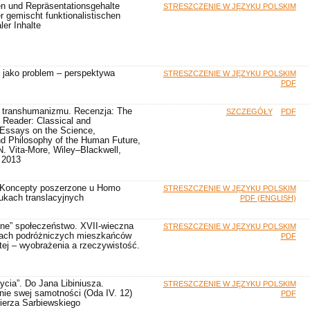
en und Repräsentationsgehalte
STRESZCZENIE W JĘZYKU POLSKIM
er gemischt funktionalistischen
er Inhalte
” jako problem – perspektywa
STRESZCZENIE W JĘZYKU POLSKIM
PDF
” transhumanizmu. Recenzja: The
SZCZEGÓŁY
PDF
 Reader: Classical and
Essays on the Science,
d Philosophy of the Human Future,
N. Vita-More, Wiley–Blackwell,
 2013
 Koncepty poszerzone u Homo
STRESZCZENIE W JĘZYKU POLSKIM
ukach translacyjnych
PDF (ENGLISH)
inne” społeczeństwo. XVII-wieczna
STRESZCZENIE W JĘZYKU POLSKIM
cjach podróżniczych mieszkańców
PDF
ej – wyobrażenia a rzeczywistość.
ycia”. Do Jana Libiniusza.
STRESZCZENIE W JĘZYKU POLSKIM
nie swej samotności (Oda IV. 12)
PDF
ierza Sarbiewskiego