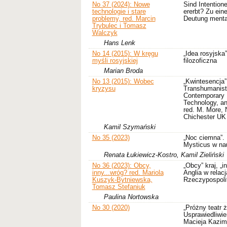
No 37 (2024): Nowe
Sind Intention
technologie i stare
ererbt? Zu ein
problemy, red. Marcin
Deutung mental
Trybulec i Tomasz
Walczyk
Hans Lenk
No 14 (2015): W kręgu
„Idea rosyjska
myśli rosyjskiej
filozoficzna
Marian Broda
No 13 (2015): Wobec
„Kwintesencja
kryzysu
Transhumanist
Contemporary 
Technology, an
red. M. More, 
Chichester UK
Kamil Szymański
No 35 (2023)
„Noc ciemna”.
Mysticus w na
Renata Łukiewicz-Kostro, Kamil Zieliński
No 36 (2023): Obcy,
„Obcy” kraj, „
inny...wróg? red. Mariola
Anglia w rela
Kuszyk-Bytniewska,
Rzeczypospolit
Tomasz Stefaniuk
Paulina Nortowska
No 30 (2020)
„Próżny teatr ż
Usprawiedliwie
Macieja Kazim