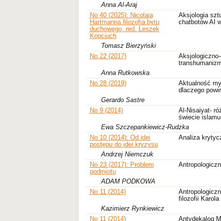
Anna Al-Araj
No 40 (2025): Nicolaia
Aksjologia sztu
Hartmanna filozofia bytu
chatbotów AI 
duchowego, red. Leszek
Kopciuch
Tomasz Bierzyński
No 22 (2017)
Aksjologiczno
transhumaniz
Anna Rutkowska
No 28 (2019)
Aktualność myś
dlaczego powi
Gerardo Sastre
No 9 (2014)
Al-Nisaiyat- r
świecie islamu
Ewa Szczepankiewicz-Rudzka
No 10 (2014): Od idei
Analiza krytyc
postępu do idei kryzysu
Andrzej Niemczuk
No 23 (2017): Problem
Antropologiczne
podmiotu
ADAM PODKOWA
No 11 (2014)
Antropologicz
filozofii Karola
Kazimierz Rynkiewicz
No 11 (2014)
Antydekalog M