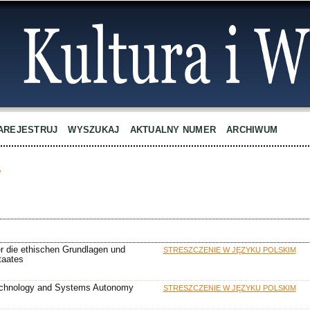
AREJESTRUJ
WYSZUKAJ
AKTUALNY NUMER
ARCHIWUM
w
er die ethischen Grundlagen und
STRESZCZENIE W JĘZYKU POLSKIM
taates
 Technology and Systems Autonomy
STRESZCZENIE W JĘZYKU POLSKIM