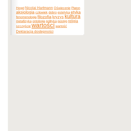
Nicolai Hartmann
Hegel
Oświecenie
Platon
etyka
aksjologia
człowiek
dobro
estetyka
kultura
filozofia
kryzys
fenomenologia
religia
metafizyka
ontologia
polityka
postęp
wartości
szczęście
wartość
Deklaracja dostępności