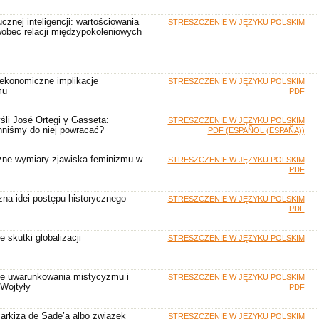
cznej inteligencji: wartościowania
STRESZCZENIE W JĘZYKU POLSKIM
wobec relacji międzypokoleniowych
-ekonomiczne implikacje
STRESZCZENIE W JĘZYKU POLSKIM
mu
PDF
li José Ortegi y Gasseta:
STRESZCZENIE W JĘZYKU POLSKIM
nniśmy do niej powracać?
PDF (ESPAÑOL (ESPAÑA))
óżne wymiary zjawiska feminizmu w
STRESZCZENIE W JĘZYKU POLSKIM
PDF
zna idei postępu historycznego
STRESZCZENIE W JĘZYKU POLSKIM
PDF
 skutki globalizacji
STRESZCZENIE W JĘZYKU POLSKIM
ne uwarunkowania mistycyzmu i
STRESZCZENIE W JĘZYKU POLSKIM
 Wojtyły
PDF
arkiza de Sade’a albo związek
STRESZCZENIE W JĘZYKU POLSKIM