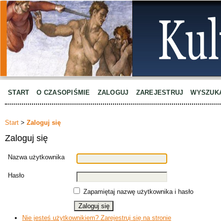
START
O CZASOPIŚMIE
ZALOGUJ
ZAREJESTRUJ
WYSZUK
Start
>
Zaloguj się
Zaloguj się
Nazwa użytkownika
Hasło
Zapamiętaj nazwę użytkownika i hasło
Nie jesteś użytkownikiem? Zarejestruj się na stronie