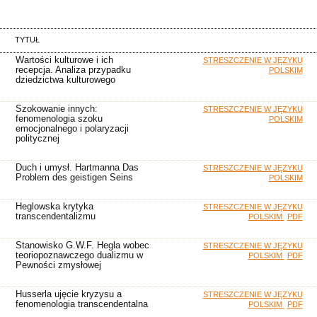
TYTUŁ
Wartości kulturowe i ich
STRESZCZENIE W JĘZYKU
recepcja. Analiza przypadku
POLSKIM
dziedzictwa kulturowego
Szokowanie innych:
STRESZCZENIE W JĘZYKU
fenomenologia szoku
POLSKIM
emocjonalnego i polaryzacji
politycznej
Duch i umysł. Hartmanna Das
STRESZCZENIE W JĘZYKU
Problem des geistigen Seins
POLSKIM
Heglowska krytyka
STRESZCZENIE W JĘZYKU
transcendentalizmu
POLSKIM
PDF
Stanowisko G.W.F. Hegla wobec
STRESZCZENIE W JĘZYKU
teoriopoznawczego dualizmu w
POLSKIM
PDF
Pewności zmysłowej
Husserla ujęcie kryzysu a
STRESZCZENIE W JĘZYKU
fenomenologia transcendentalna
POLSKIM
PDF