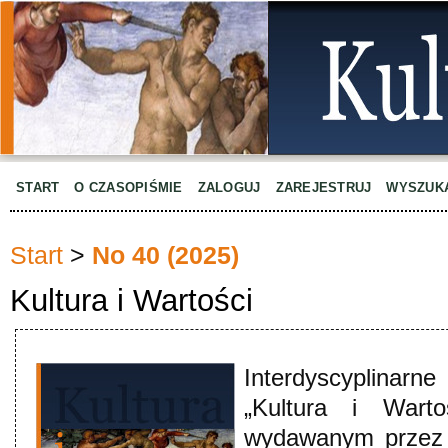
START
O CZASOPIŚMIE
ZALOGUJ
ZAREJESTRUJ
WYSZUK
Start
>
No 40 (2025)
Kultura i Wartości
Interdyscyplinar
„Kultura i Warto
wydawanym przez U