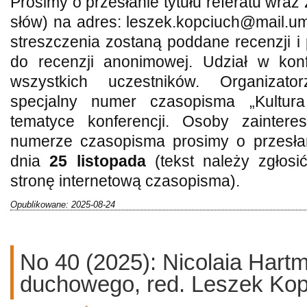
Prosimy o przesłanie tytułu referatu wra
słów) na adres: leszek.kopciuch@mail.u
streszczenia zostaną poddane recenzji 
do recenzji anonimowej. Udział w konfe
wszystkich uczestników. Organizato
specjalny numer czasopisma „Kultura
tematyce konferencji. Osoby zainter
numerze czasopisma prosimy o przesła
dnia
25 listopada
(tekst należy zgłos
stronę internetową czasopisma).
Opublikowane: 2025-08-24
No 40 (2025): Nicolaia Hartm
duchowego, red. Leszek Kop