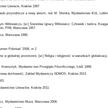
two Literacie, Kraków 1997.
Nauki przyrodnicze a nowy ateizm, red. M. Słomka, Wydawnictwo KUL, Lublin
m Witkiewiczu, [w:] Stanisław Ignacy Witkiewicz. Człowiek i twórca. Księga
ński, PIW, Warszawa 1957.
lica, Warszawa 1990.
Lumen Poloniae” 2008, nr 2.
 w globalnej przestrzeni, [w:] Religia i religijność w warunkach globalizacji,
. Kramsztyk, Wydawnic-two Przeglądu Filozoficznego, Łódź 1899.
ja, nowa duchowość, Zakład Wydawniczy NOMOS, Kraków 2013.
003.
dawnictwo Literackie, Kraków 2011.
ewicz, Wydawnictwo Muza, Warszawa 2006.