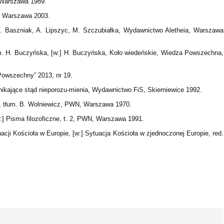
, Warszawa 1989.
, Warszawa 2003.
m. T. Baszniak, A. Lipszyc, M. Szczubiałka, Wydawnictwo Aletheia, Warszawa
łum. H. Buczyńska, [w:] H. Buczyńska, Koło wiedeńskie, Wiedza Powszechna,
Powszechny” 2013, nr 19.
nikające stąd nieporozu-mienia, Wydawnictwo FiS, Skierniewice 1992.
us, tłum. B. Wolniewicz, PWN, Warszawa 1970.
w:] Pisma filozoficzne, t. 2, PWN, Warszawa 1991.
acji Kościoła w Europie, [w:] Sytuacja Kościoła w zjednoczonej Europie, red.