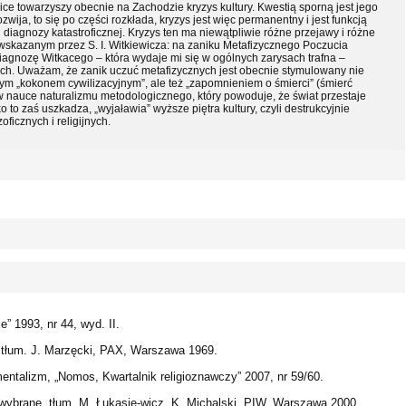
e towarzyszy obecnie na Zachodzie kryzys kultury. Kwestią sporną jest jego
zwija, to się po części rozkłada, kryzys jest więc permanentny i jest funkcją
i diagnozy katastroficznej. Kryzys ten ma niewątpliwie różne przejawy i różne
e wskazanym przez S. I. Witkiewicza: na zaniku Metafizycznego Poczucia
Diagnozę Witkacego – która wydaje mi się w ogólnych zarysach trafna –
h. Uważam, że zanik uczuć metafizycznych jest obecnie stymulowany nie
nym „kokonem cywilizacyjnym”, ale też „zapomnieniem o śmierci” (śmierć
w nauce naturalizmu metodologicznego, który powoduje, że świat przestaje
ko to zaś uszkadza, „wyjaławia” wyższe piętra kultury, czyli destrukcyjnie
oficznych i religijnych.
” 1993, nr 44, wyd. II.
 tłum. J. Marzęcki, PAX, Warszawa 1969.
amentalizm, „Nomos, Kwartalnik religioznawczy” 2007, nr 59/60.
wybrane, tłum. M. Łukasie-wicz, K. Michalski, PIW, Warszawa 2000.