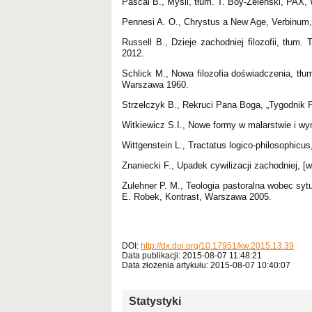
Pascal B., Myśli, tłum. T. Boy-Żeleński, PAX
Pennesi A. O., Chrystus a New Age, Verbinum
Russell B., Dzieje zachodniej filozofii, tłu
2012.
Schlick M., Nowa filozofia doświadczenia, t
Warszawa 1960.
Strzelczyk B., Rekruci Pana Boga, „Tygodnik 
Witkiewicz S.I., Nowe formy w malarstwie i wy
Wittgenstein L., Tractatus logico-philosophic
Znaniecki F., Upadek cywilizacji zachodniej, [
Zulehner P. M., Teologia pastoralna wobec sytu
E. Robek, Kontrast, Warszawa 2005.
DOI:
http://dx.doi.org/10.17951/kw.2015.13.39
Data publikacji: 2015-08-07 11:48:21
Data złożenia artykułu: 2015-08-07 10:40:07
Statystyki