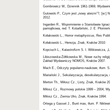
Gombrowicz W., Dziennik 1961-1969, Wydawnic
Gutowski P., Czym jest „nowy ateizm”?, [w:] 
2012.
Ingarden R., Wspomnienie o Stanisławie Ignacy
pamiątkowa, red. T. Kotarbiński, J. E. Płomie
Kołakowski L., Horror metaphysicus, Res Pub
Kołakowski L., Herezja, Znak, Kraków 2010.
Kopciuch L., Katastrofizm S. I. Witkiewicza, „
Libiszowska-Żółtkowska M., Nowe ruchy religijne
Zakład Wydawniczy NOMOS, Kraków 2007.
Mach E., Odczyty popularno-naukowe, tłum. S
Mariański J., Sekularyzacja, desekularyzac
Merton Th., Miłosz Cz., Listy, Znak, Kraków 2
Miłosz Cz., Rozmowy polskie 1999 – 2004, Wy
Miłosz Cz., Ziemia Ulro, Znak, Kraków 1994.
Ortega y Gasset J., Bunt mas, tłum. P. Nikl