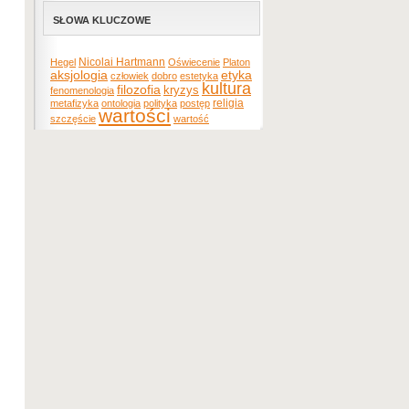
SŁOWA KLUCZOWE
Nicolai Hartmann
Hegel
Oświecenie
Platon
etyka
aksjologia
człowiek
dobro
estetyka
kultura
filozofia
kryzys
fenomenologia
religia
metafizyka
ontologia
polityka
postęp
wartości
szczęście
wartość