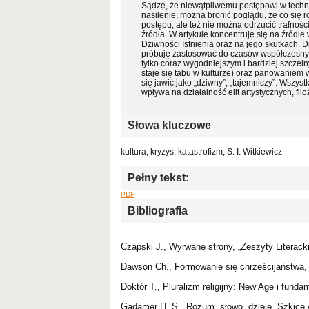
Sądzę, że niewątpliwemu postępowi w technic
nasilenie; można bronić poglądu, że co się ro
postępu, ale też nie można odrzucić trafnośc
źródła. W artykule koncentruję się na źródl
Dziwności Istnienia oraz na jego skutkach. 
próbuję zastosować do czasów współczesnyc
tylko coraz wygodniejszym i bardziej szczel
staje się tabu w kulturze) oraz panowaniem 
się jawić jako „dziwny”, „tajemniczy”. Wszyst
wpływa na działalność elit artystycznych, filoz
Słowa kluczowe
kultura, kryzys, katastrofizm, S. I. Witkiewicz
Pełny tekst:
PDF
Bibliografia
Czapski J., Wyrwane strony, „Zeszyty Literackie
Dawson Ch., Formowanie się chrześcijaństwa,
Doktór T., Pluralizm religijny: New Age i fund
Gadamer H. S., Rozum, słowo, dzieje. Szkice 