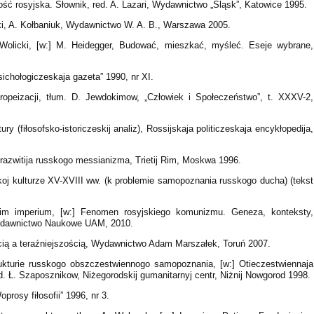
ść rosyjska. Słownik, red. A. Lazari, Wydawnictwo „Śląsk”, Katowice 1995.
ski, A. Kołbaniuk, Wydawnictwo W. A. B., Warszawa 2005.
Wolicki, [w:] M. Heidegger, Budować, mieszkać, myśleć. Eseje wybrane,
 Psichołogiczeskaja gazeta” 1990, nr XI.
ropeizacji, tłum. D. Jewdokimow, „Człowiek i Społeczeństwo”, t. XXXV-2,
ury (fiłosofsko-istoriczeskij analiz), Rossijskaja politiczeskaja encykłopedija,
go razwitija russkogo messianizma, Trietij Rim, Moskwa 1996.
sskoj kulturze XV-XVIII ww. (k problemie samopoznania russkogo ducha) (tekst
kim imperium, [w:] Fenomen rosyjskiego komunizmu. Geneza, konteksty,
Wydawnictwo Naukowe UAM, 2010.
ścią a teraźniejszością, Wydawnictwo Adam Marszałek, Toruń 2007.
rukturie russkogo obszczestwiennogo samopoznania, [w:] Otieczestwiennaja
 red. Ł. Szaposznikow, Niżegorodskij gumanitarnyj centr, Niżnij Nowgorod 1998.
rosy fiłosofii” 1996, nr 3.