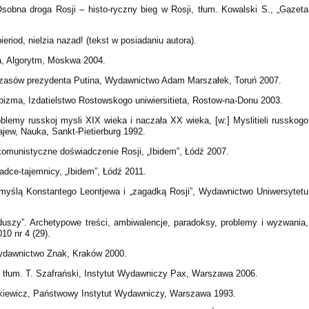
sobna droga Rosji – histo-ryczny bieg w Rosji, tłum. Kowalski S., „Gazeta
riod, nielzia nazad! (tekst w posiadaniu autora).
ja, Algorytm, Moskwa 2004.
 czasów prezydenta Putina, Wydawnictwo Adam Marszałek, Toruń 2007.
izma, Izdatielstwo Rostowskogo uniwiersitieta, Rostow-na-Donu 2003.
oblemy russkoj mysli XIX wieka i naczała XX wieka, [w:] Myslitieli russkogo
lajew, Nauka, Sankt-Pietierburg 1992.
komunistyczne doświadczenie Rosji, „Ibidem”, Łódź 2007.
adce-tajemnicy, „Ibidem”, Łódź 2011.
d myślą Konstantego Leontjewa i „zagadką Rosji”, Wydawnictwo Uniwersytetu
duszy”. Archetypowe treści, ambiwalencje, paradoksy, problemy i wyzwania,
010 nr 4 (29).
, Wydawnictwo Znak, Kraków 2000.
 tłum. T. Szafrański, Instytut Wydawniczy Pax, Warszawa 2006.
tarkiewicz, Państwowy Instytut Wydawniczy, Warszawa 1993.