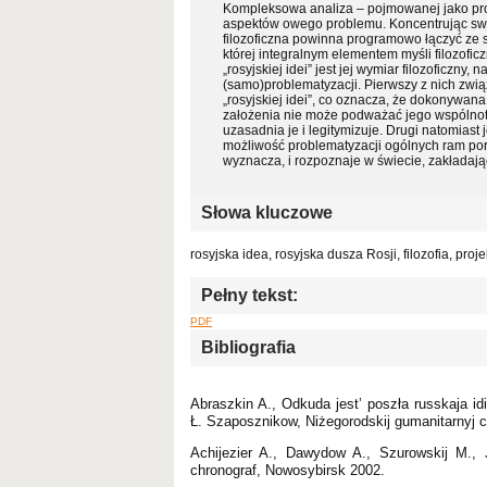
Kompleksowa analiza – pojmowanej jako pro
aspektów owego problemu. Koncentrując swą 
filozoficzna powinna programowo łączyć ze
której integralnym elementem myśli filozofi
„rosyjskiej idei” jest jej wymiar filozoficzn
(samo)problematyzacji. Pierwszy z nich zw
„rosyjskiej idei”, co oznacza, że dokonywana
założenia nie może podważać jego wspólnotow
uzasadnia je i legitymizuje. Drugi natomiast
możliwość problematyzacji ogólnych ram porz
wyznacza, i rozpoznaje w świecie, zakładając
Słowa kluczowe
rosyjska idea, rosyjska dusza Rosji, filozofia, pr
Pełny tekst:
PDF
Bibliografia
Abraszkin A., Odkuda jest’ poszła russkaja idie
Ł. Szaposznikow, Niżegorodskij gumanitarnyj c
Achijezier A., Dawydow A., Szurowskij M., 
chronograf, Nowosybirsk 2002.