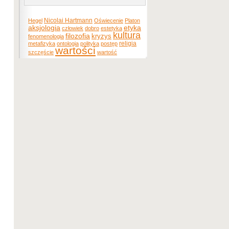
Nicolai Hartmann
Hegel
Oświecenie
Platon
etyka
aksjologia
człowiek
dobro
estetyka
kultura
filozofia
kryzys
fenomenologia
religia
metafizyka
ontologia
polityka
postęp
wartości
szczęście
wartość