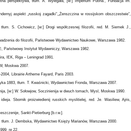
utna perspektywa, tłum. A. Wylegała, [w:] Imperium Putina., Fundacja im.
ndernyj aspiekt „russkoj zagadki”,„Żenszczina w rossijskom obszczestwie”,
i, tłum. S. Cichowicz, [w:] Drogi współczesnej filozofii, red. M. Siemek J.,
wadzenia do filozofii, Państwowe Wydawnictwo Naukowe, Warszawa 1982.
ość, Państwowy Instytut Wydawniczy, Warszawa 1982.
ira, IEK, Riga – Leningrad 1991.
 IW, Мoskwa 2007.
2004, Librairie Artheme Fayard, Paris 2003.
lityka 1883, tłum. T. Kwaśnicki, Wydawnictwo Fronda, Warszawa 2007.
nija, [w:] W. Sołowjow, Soczinienija w dwuch tomach, Mysl, Moskwa 1990.
ieja. Sbornik proizwiedienij russkich myslitielej, red. Je. Wasiliew, Ajris,
eszczenije, Sankt-Pietierburg [b.r.w.].
eka, tłum. J. Dembska, Wydawnictwo Księży Marianów, Warszawa 2000.
1999, nr 22.