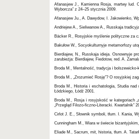
Afanasjew J., Kamienna Rosja, martwy lud. O
Wyborcza” z 24–25 stycznia 2009.
Afanasjew Ju., A. Dawydow, I. Jakowienko, Wpie
Аndriejew A., Sieliwanow A., Russkaja tradicy
Bäcker R., Rosyjskie myślenie polityczne za
Bakułow W., Socyokulturnyje metamorfozy utop
Bierdiajew, N., Russkaja idieja. Osnownyje pr
zarubieżja: Bierdiajew, Fiedotow, red. A. Zama
Broda M., Mentalność, tradycja i bolszewicko-
Broda M., „Zrozumieć Rosję”? O rosyjskiej zag
Broda M., Historia i eschatologia, Studia na
Łódzkiego, Łódź 2001.
Broda M., Rosja i rosyjskość w kategoriach „
„Przegląd Filozo-ficzno-Literacki. Kwartalnik” 2
Cirlot J. E., Słownik symboli, tłum. I. Kania
Cunningham M., Wiara w świecie bizantyjskim,
Eliade M., Sacrum, mit, historia, tłum. A. Ta