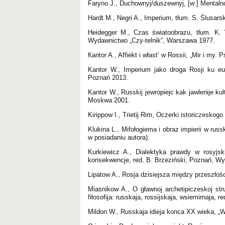
Faryno J., Duchownyj/duszewnyj, [w:] Mentalno
Hardt M., Negri A., Imperium, tłum. S. Ślusar
Heidegger M., Czas światoobrazu, tłum. K. 
Wydawnictwo „Czy-telnik”, Warszawa 1977.
Каntor A., Affiekt i włast’ w Rossii, „Mir i my.
Kantor W., Imperium jako droga Rosji ku eu
Poznań 2013.
Kantor W., Russkij jewropiejc kak jawlenije kult
Moskwa 2001.
Kirippow I., Trietij Rim, Oczerki istoriczesko
Klukina L., Mifołogiema i obraz impierii w ru
w posiadaniu autora).
Kurkiewicz A., Dialektyka prawdy w rosyjs
konsekwencje, red. B. Brzeziński, Poznań, 
Lipatow A., Rosja dzisiejsza między przeszło
Miasnikow A., O gławnoj archetipiczeskoj st
fiłosofija: russkaja, rossijskaja, wsiemirnaja,
Mildon W., Russkaja idieja konca XX wieka, „Wop