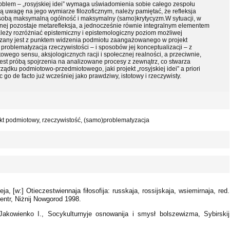
blem – „rosyjskiej idei” wymaga uświadomienia sobie całego zespołu
uwagę na jego wymiarze filozoficznym, należy pamiętać, że refleksja
 sobą maksymalną ogólność i maksymalny (samo)krytycyzm.W sytuacji, w
cznej pozostaje metarefleksja, a jednocześnie równie integralnym elementem
y, należy rozróżniać epistemiczny i epistemologiczny poziom możliwej
iązany jest z punktem widzenia podmiotu zaangażowanego w projekt
 problematyzacja rzeczywistości – i sposobów jej konceptualizacji – z
ego sensu, aksjologicznych racji i społecznej realności, a przeciwnie,
 jest próbą spojrzenia na analizowane procesy z zewnątrz, co stwarza
ądku podmiotowo-przedmiotowego, jaki projekt „rosyjskiej idei” a priori
 go de facto już wcześniej jako prawdziwy, istotowy i rzeczywisty.
ojekt podmiotowy, rzeczywistość, (samo)problematyzacja
ja, [w:] Otieczestwiennaja fiłosofija: russkaja, rossijskaja, wsiemirnaja, red.
entr, Niżnij Nowgorod 1998.
Jakowienko I., Socykulturnyje osnowanija i smysł bolszewizma, Sybirskij