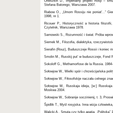
Orieszkin D., Imperialny projekt Rosji – sm
Stefana Batorego, Warszawa 2007.
Riabow O., „Umom Rossiju nie poniat'...” Gie
1998, nr 1.
Ricouer P., Historyczność a historia filozofi
Czytelnik, Warszawa 1978.
Sarnowski S., Rozumność i świat. Próba wpro
Siemek M., Filozofia, dialektyka, rzeczywist
Sierafin (Rouz), Buduszczeje Rossii i koniec m
Smolin M., Russkij put’ w buduszczeje, Fond
Sokoloff G., Methamorfose de la Russia. 1984–
Sołowjow W., Wielki spór i chrześcijańska po
Sołowjow W., Fiłosofskije naczała celnego zna
Sołowjow W., Russkaja idieja, [w:] Russkaja id
Moskwa 2004.
Sołowjow W., Sobranije soczinienij, t. 3, Proswi
Špidlik T., Myśl rosyjska. Inna wizja człowi
Walicki A., Smuta czy tylko apatia, „Polityka” 