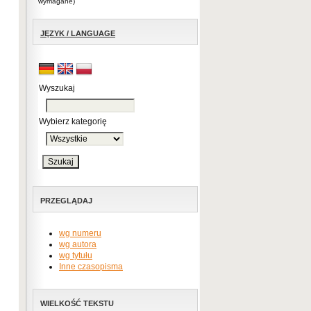
wymagane)
JĘZYK / LANGUAGE
Wyszukaj
Wybierz kategorię
PRZEGLĄDAJ
wg numeru
wg autora
wg tytułu
Inne czasopisma
WIELKOŚĆ TEKSTU