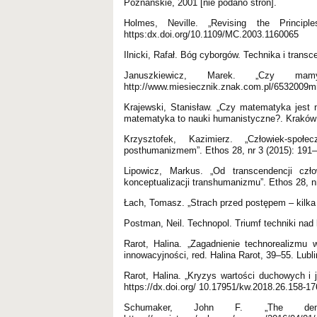
Poznańskie, 2001 [nie podano stron].
Holmes, Neville. „Revising the Princi
https:dx.doi.org/10.1109/MC.2003.1160065
Ilnicki, Rafał. Bóg cyborgów. Technika i tra
Januszkiewicz, Marek. „Czy m
http://www.miesiecznik.znak.com.pl/6532009mi
Krajewski, Stanisław. „Czy matematyka jest 
matematyka to nauki humanistyczne?. Kraków
Krzysztofek, Kazimierz. „Człowiek-spo
posthumanizmem”. Ethos 28, nr 3 (2015): 191–2
Lipowicz, Markus. „Od transcendencji człow
konceptualizacji transhumanizmu”. Ethos 28, nr
Łach, Tomasz. „Strach przed postępem – kilka 
Postman, Neil. Technopol. Triumf techniki na
Rarot, Halina. „Zagadnienie technorealizmu
innowacyjności, red. Halina Rarot, 39–55. Lubl
Rarot, Halina. „Kryzys wartości duchowych i 
https://dx.doi.org/ 10.17951/kw.2018.26.158-17
Schumaker, John F. „The demor