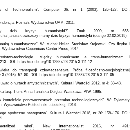
ples of Technorealism”. Computer 36, nr 1 (2003): 126–127. DOI:
nscendencja. Poznań: Wydawnictwo UAM, 2011.
amy dziś kryzys humanistyki?” Znak 2009, nr 653:
chal-januszkiewiczczy-mamy-dzis-kryzys-humanistyki (dostęp 02.02.2019).
nauką humanistyczną”. W: Michał Heller, Stanisław Krajewski. Czy fizyka i
: Wydawnictwo Copernicus Center Press, 2014.
łeczeństwo-technologie. Między humanizmem a trans-humanizmem i
13. DOI: https://dx.doi.org/10.12887/28-2015-3-111-12
ieka do transgresji człowieczeństwa. Próba filozoficzno-socjologicznej
 3 (2015): 57–80. DOI: https://dx.doi.org/10.12887/28-2015-3-111-05
uwag o nurtach antytechnicznych”. Kultura i Wartości 2012, nr 4: 33–43.
d kulturą. Tłum. Anna Tanalska-Dulęba. Warszawa: PIW, 1995.
 w kontekście ponowoczesnych przemian techno-logicznych”. W: Dylematy
in: Wydawnictwo Politechniki Lubelskiej, 2018.
jego społeczne następstwa”. Kultura i Wartości 2018, nr 26: 158–176. DOI:
6
alized mind”. New Internationalist 2016, nr 491: