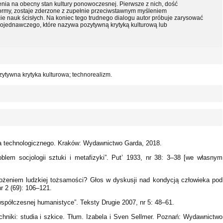
zenia na obecny stan kultury ponowoczesnej. Pierwsze z nich, dość
ormy, zostaje zderzone z zupełnie przeciwstawnym myśleniem
ie nauk ścisłych. Na koniec tego trudnego dialogu autor próbuje zarysować
ojednawczego, które nazywa pozytywną krytyką kulturową lub
zytywna krytyka kulturowa; technorealizm.
ka technologicznego. Kraków: Wydawnictwo Garda, 2018.
oblem socjologii sztuki i metafizyki”. Put’ 1933, nr 38: 3–38 [we własnym
grożeniem ludzkiej tożsamości? Głos w dyskusji nad kondycją człowieka pod
r 2 (69): 106–121.
półczesnej humanistyce”. Teksty Drugie 2007, nr 5: 48–61.
chniki: studia i szkice. Tłum. Izabela i Sven Sellmer. Poznań: Wydawnictwo