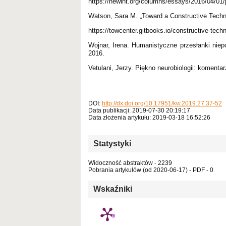
https://newint.org/columns/essays/2016/04/01/p
Watson, Sara M. „Toward a Constructive Techn
https://towcenter.gitbooks.io/constructive-tech
Wojnar, Irena. Humanistyczne przesłanki ni
2016.
Vetulani, Jerzy. Piękno neurobiologii: komen
DOI:
http://dx.doi.org/10.17951/kw.2019.27.37-52
Data publikacji: 2019-07-30 20:19:17
Data złożenia artykułu: 2019-03-18 16:52:26
Statystyki
Widoczność abstraktów - 2239
Pobrania artykułów (od 2020-06-17) - PDF - 0
Wskaźniki