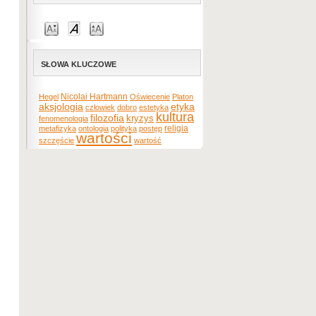
SŁOWA KLUCZOWE
Nicolai Hartmann
Hegel
Oświecenie
Platon
etyka
aksjologia
człowiek
dobro
estetyka
kultura
filozofia
kryzys
fenomenologia
religia
metafizyka
ontologia
polityka
postęp
wartości
szczęście
wartość