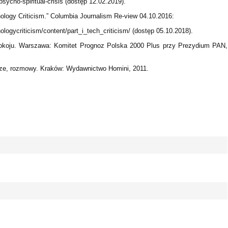
sycho-spiritual-crisis (dostęp 12.02.2019).
ology Criticism.” Columbia Journalism Re-view 04.10.2016:
nologycriticism/content/part_i_tech_criticism/ (dostęp 05.10.2018).
epokoju. Warszawa: Komitet Prognoz Polska 2000 Plus przy Prezydium PAN,
tarze, rozmowy. Kraków: Wydawnictwo Homini, 2011.