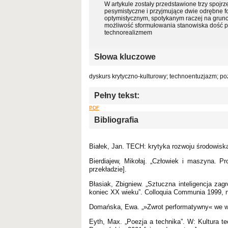
W artykule zostały przedstawione trzy spojr
pesymistyczne i przyjmujące dwie odrębne f
optymistycznym, spotykanym raczej na grunc
możliwość sformułowania stanowiska dość p
technorealizmem
Słowa kluczowe
dyskurs krytyczno-kulturowy; technoentuzjazm; po
Pełny tekst:
PDF
Bibliografia
Białek, Jan. TECH: krytyka rozwoju środowis
Bierdiajew, Mikołaj. „Człowiek i maszyna. Pr
przekładzie].
Błasiak, Zbigniew. „Sztuczna inteligencja za
koniec XX wieku”. Colloquia Communia 1999, n
Domańska, Ewa. „»Zwrot performatywny« we ws
Eyth, Max. „Poezja a technika”. W: Kultura te