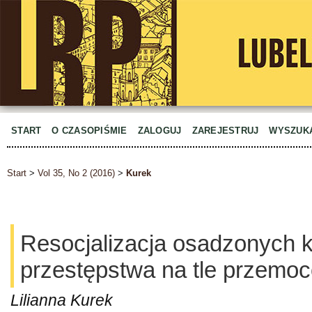
START
O CZASOPIŚMIE
ZALOGUJ
ZAREJESTRUJ
WYSZUK
Start
>
Vol 35, No 2 (2016)
>
Kurek
Resocjalizacja osadzonych k
przestępstwa na tle przem
Lilianna Kurek