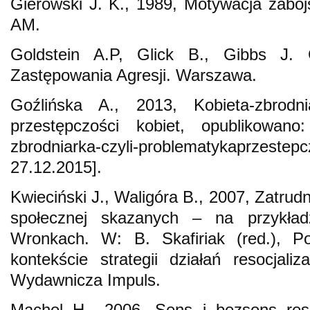
Gierowski J. K., 1989, Motywacja zabó
AM.
Goldstein A.P, Glick B., Gibbs J.
Zastępowania Agresji. Warszawa.
Goźlińska A., 2013, Kobieta-zbrodni
przestępczości kobiet, opublikowano: h
zbrodniarka-czyli-problematykaprzest
27.12.2015].
Kwieciński J., Waligóra B., 2007, Zatrudni
społecznej skazanych – na przykła
Wronkach. W: B. Skafiriak (red.), P
kontekście strategii działań resocjali
Wydawnicza Impuls.
Machel H., 2006, Sens i bezsens resoc