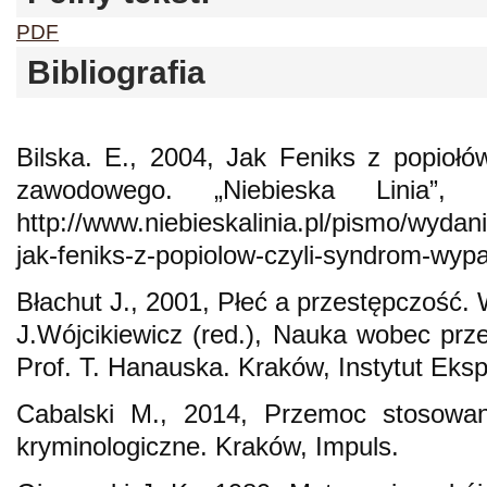
PDF
Bibliografia
Bilska. E., 2004, Jak Feniks z popiołó
zawodowego. „Niebieska Linia”
http://www.niebieskalinia.pl/pismo/wydan
jak-feniks-z-popiolow-czyli-syndrom-wy
Błachut J., 2001, Płeć a przestępczość.
J.Wójcikiewicz (red.), Nauka wobec prze
Prof. T. Hanauska. Kraków, Instytut Eks
Cabalski M., 2014, Przemoc stosowan
kryminologiczne. Kraków, Impuls.