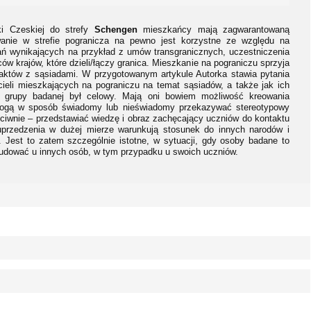
ki Czeskiej do strefy
Schengen
mieszkańcy mają zagwarantowaną
anie w strefie pogranicza na pewno jest korzystne ze względu na
ań wynikających na przykład z umów transgranicznych, uczestniczenia
 krajów, które dzieli/łączy granica. Mieszkanie na pograniczu sprzyja
aktów z sąsiadami. W przygotowanym artykule Autorka stawia pytania
ieli mieszkających na pograniczu na temat sąsiadów, a także jak ich
ko grupy badanej był celowy. Mają oni bowiem możliwość kreowania
Mogą w sposób świadomy lub nieświadomy przekazywać stereotypowy
eciwnie – przedstawiać wiedzę i obraz zachęcający uczniów do kontaktu
 uprzedzenia w dużej mierze warunkują stosunek do innych narodów i
 Jest to zatem szczególnie istotne, w sytuacji, gdy osoby badane to
budować u innych osób, w tym przypadku u swoich uczniów.