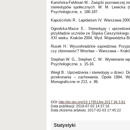
Kamińska-Feldman M.: Związki poznawczej indy
stereotypów społecznych. W: M. Lewicka (
Psychologiczne, s. 186-187.
Kapuściński R.: Lapidarium IV. Warszawa 2000
Ogrodzka-Mazur E.: Stereotypy i uprzedze
przykładzie uczniów ze Śląska Cieszyńskiego.
XXI wieku. Kraków 2004, Wyd. Wojewódzka Bibl
Rusek H.: Wyszehradzkie sąsiedztwa: Przypa
czy zbiorowość? Wrocław – Warszawa – Kraków
Stephan W. G., Stephan C. W.: Wywieranie wp
Psychologiczne, s. 15-16.
Weigl B.: Uprzedzenia i stereotypy u dzieci. D
przekonania – zachowania. Opole 1994, W
Monograficzne nr 213, s. 86.
DOI:
http://dx.doi.org/10.17951/lrp.2017.36.3.81
Data publikacji: 2018-07-02 14:37:16
Data złożenia artykułu: 2017-02-03 17:45:22
Statystyki