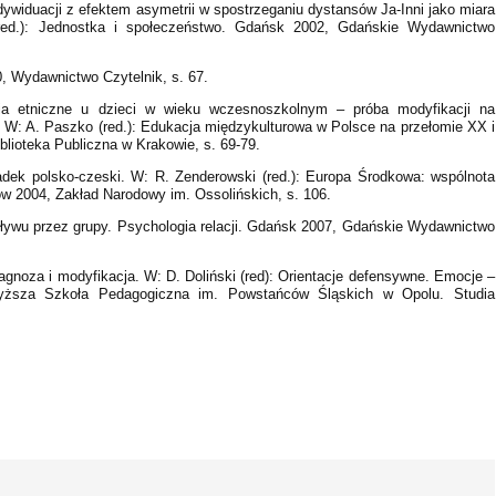
widuacji z efektem asymetrii w spostrzeganiu dystansów Ja-Inni jako miara
red.): Jednostka i społeczeństwo. Gdańsk 2002, Gdańskie Wydawnictwo
, Wydawnictwo Czytelnik, s. 67.
nia etniczne u dzieci w wieku wczesnoszkolnym – próba modyfikacji na
 W: A. Paszko (red.): Edukacja międzykulturowa w Polsce na przełomie XX i
ioteka Publiczna w Krakowie, s. 69-79.
dek polsko-czeski. W: R. Zenderowski (red.): Europa Środkowa: wspólnota
 2004, Zakład Narodowy im. Ossolińskich, s. 106.
ływu przez grupy. Psychologia relacji. Gdańsk 2007, Gdańskie Wydawnictwo
iagnoza i modyfikacja. W: D. Doliński (red): Orientacje defensywne. Emocje –
yższa Szkoła Pedagogiczna im. Powstańców Śląskich w Opolu. Studia