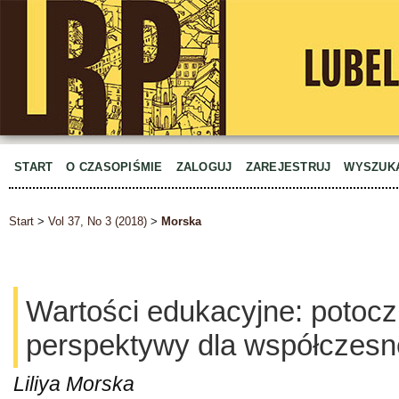
START
O CZASOPIŚMIE
ZALOGUJ
ZAREJESTRUJ
WYSZUK
Start
>
Vol 37, No 3 (2018)
>
Morska
Wartości edukacyjne: potocz
perspektywy dla współczesne
Liliya Morska