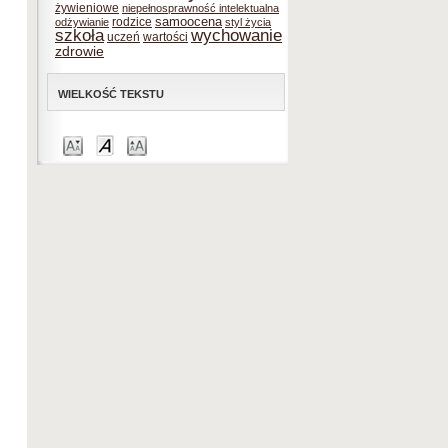
żywieniowe
niepełnosprawność intelektualna
samoocena
rodzice
odżywianie
styl życia
szkoła
wychowanie
uczeń
wartości
zdrowie
WIELKOŚĆ TEKSTU