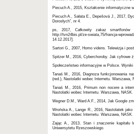
Piecuch A., 2015, Kształcenie informatyczne w 
Piecuch A., Sałata E., Depešová J., 2017, D
Dorosłych”, nr 4.
ps, 2017, Całkowity zakaz smartfonów 
http://tvn24bis.pl/ze-swiata,75/francja-wpro
14.12.2017].
Sartori G., 2007, Homo videns. Telewizja i p
Spitzer M., 2016, Cyberchoroby. Jak cyfrowe ży
Społeczeństwo informacyjne w Polsce. Wyniki
Tanaś M., 2016, Diagnoza funkcjonowania nas
(red.), Nastolatki wobec Internetu. Warszawa,
Tanaś M., 2016, Primum non nocere a intern
Nastolatki wobec Internetu. Warszawa, NASK.
Wegner D.M., Ward A.F., 2014, Jak Google zmie
Wrońska A., Lange R., 2016, Nastolatek jako
Nastolatki wobec Internetu. Warszawa, NASK.
Zając A., 2013, Stan i znaczenie kapitału 
Uniwersytetu Rzeszowskiego.