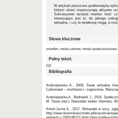
W artykule poruszono problematykę wykor
którym dzieci rozpoczynają aktywne ucze
Sukcesywnie wzrasta również ilość cz
Interesujące jest to, do jakiego rodz
wirtualna, i czy te tendencje mogą, a mo
Słowa kluczowe
smartfon, media cyfrowe, media społecznościowe, 
Pełny tekst:
PDF
Bibliografia
Andrzejewska A., 2009, Świat wirtualny kre
Cyberświat – możliwości i zagrożenia. Warsz
Andrzejewska A., Bednarek J., 2016, Społecz
M. Tanaś (red.), Nastolatki wobec Internetu.
Antoń-Jucha A., 2017, Wstawała w nocy, ogląda
http://www.dziennikwschodni.pl/krasnik/wstawala
wieloryb,n,1000196321.html [data publikacji/do