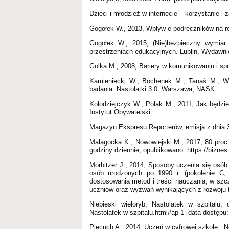
Dzieci i młodzież w internecie – korzystanie
Gogołek W., 2013, Wpływ e-podręczników na 
Gogołek W., 2015, (Nie)bezpieczny wymia
przestrzeniach edukacyjnych. Lublin, Wydaw
Golka M., 2008, Bariery w komunikowaniu i s
Kamieniecki W., Bochenek M., Tanaś M., Wr
badania. Nastolatki 3.0. Warszawa, NASK.
Kołodziejczyk W., Polak M., 2011, Jak będzi
Instytut Obywatelski.
Magazyn Ekspresu Reporterów, emisja z dnia 
Małagocka K., Nowowiejski M., 2017, 80 proc.
godziny dziennie, opublikowano: https://bizne
Morbitzer J., 2014, Sposoby uczenia się osó
osób urodzonych po 1990 r. (pokolenie C,
dostosowania metod i treści nauczania, w szc
uczniów oraz wyzwań wynikających z rozwoju 
Niebieski wieloryb. Nastolatek w szpitalu, o
Nastolatek-w-szpitalu.html#ap-1 [data dostępu:
Piecuch A., 2014, Uczeń w cyfrowej szkole. „N