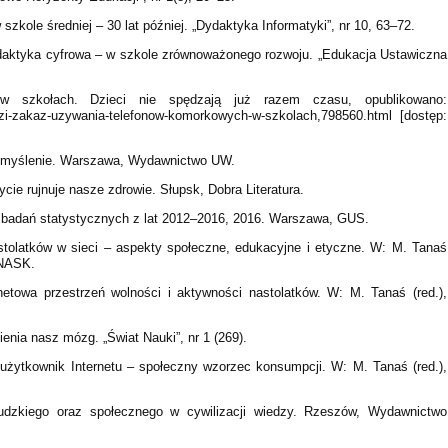
szkole średniej – 30 lat później. „Dydaktyka Informatyki”, nr 10, 63–72.
ydaktyka cyfrowa – w szkole zrównoważonego rozwoju. „Edukacja Ustawiczna
w szkołach. Dzieci nie spędzają już razem czasu, opublikowano:
wadzi-zakaz-uzywania-telefonow-komorkowych-w-szkolach,798560.html [dostęp:
ostmyślenie. Warszawa, Wydawnictwo UW.
cie rujnuje nasze zdrowie. Słupsk, Dobra Literatura.
 badań statystycznych z lat 2012–2016, 2016. Warszawa, GUS.
tolatków w sieci – aspekty społeczne, edukacyjne i etyczne. W: M. Tanaś
 NASK.
etowa przestrzeń wolności i aktywności nastolatków. W: M. Tanaś (red.),
nia nasz mózg. „Świat Nauki”, nr 1 (269).
 użytkownik Internetu – społeczny wzorzec konsumpcji. W: M. Tanaś (red.),
ludzkiego oraz społecznego w cywilizacji wiedzy. Rzeszów, Wydawnictwo