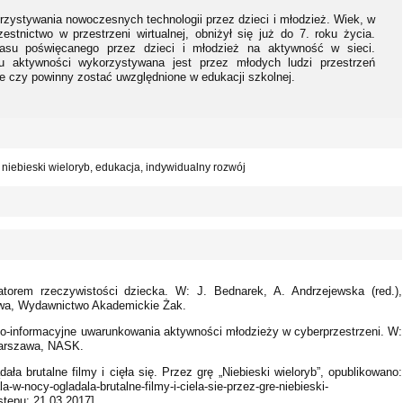
zystywania nowoczesnych technologii przez dzieci i młodzież. Wiek, w
stnictwo w przestrzeni wirtualnej, obniżył się już do 7. roku życia.
asu poświęcanego przez dzieci i młodzież na aktywność w sieci.
aju aktywności wykorzystywana jest przez młodych ludzi przestrzeń
że czy powinny zostać uwzględnione w edukacji szkolnej.
niebieski wieloryb, edukacja, indywidualny rozwój
atorem rzeczywistości dziecka. W: J. Bednarek, A. Andrzejewska (red.),
awa, Wydawnictwo Akademickie Żak.
no-informacyjne uwarunkowania aktywności młodzieży w cyberprzestrzeni. W:
 Warszawa, NASK.
ła brutalne filmy i cięła się. Przez grę „Niebieski wieloryb”, opublikowano:
-w-nocy-ogladala-brutalne-filmy-i-ciela-sie-przez-gre-niebieski-
stępu: 21.03.2017].