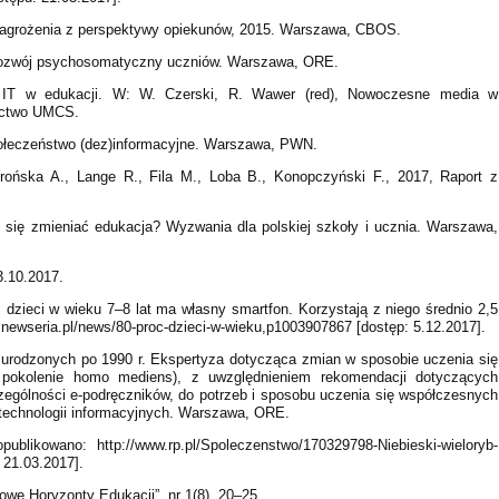
 i zagrożenia z perspektywy opiekunów, 2015. Warszawa, CBOS.
rozwój psychosomatyczny uczniów. Warszawa, ORE.
r IT w edukacji. W: W. Czerski, R. Wawer (red), Nowoczesne media w
nictwo UMCS.
połeczeństwo (dez)informacyjne. Warszawa, PWN.
ońska A., Lange R., Fila M., Loba B., Konopczyński F., 2017, Raport z
e się zmieniać edukacja? Wyzwania dla polskiej szkoły i ucznia. Warszawa,
3.10.2017.
 dzieci w wieku 7–8 lat ma własny smartfon. Korzystają z niego średnio 2,5
s.newseria.pl/news/80-proc-dzieci-w-wieku,p1003907867 [dostęp: 5.12.2017].
b urodzonych po 1990 r. Ekspertyza dotycząca zmian w sposobie uczenia się
 pokolenie homo mediens), z uwzględnieniem rekomendacji dotyczących
zególności e-podręczników, do potrzeb i sposobu uczenia się współczesnych
technologii informacyjnych. Warszawa, ORE.
publikowano: http://www.rp.pl/Spoleczenstwo/170329798-Niebieski-wieloryb-
 21.03.2017].
owe Horyzonty Edukacji”, nr 1(8), 20–25.