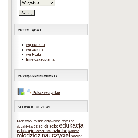
PRZEGLĄDAJ
wg numeru
wg autora
wg tytułu
Inne czasopisma
POWIĄZANE ELEMENTY
Pokaż wszystkie
SŁOWA KLUCZOWE
Królestwo Polskie
aktywność fizyczna
edukacja
dziecko
dzieci
dydaktyka
edukacja wczesnoszkolna
kobieta
nauczyciel
młodzież
nawyki