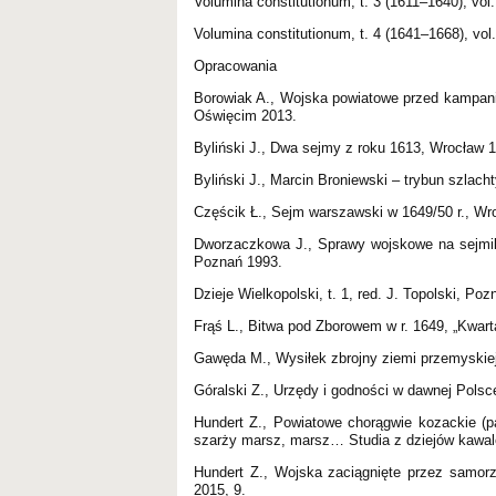
Volumina constitutionum, t. 3 (1611–1640), vol
Volumina constitutionum, t. 4 (1641–1668), vol
Opracowania
Borowiak A., Wojska powiatowe przed kampanią 
Oświęcim 2013.
Byliński J., Dwa sejmy z roku 1613, Wrocław 
Byliński J., Marcin Broniewski – trybun szlac
Częścik Ł., Sejm warszawski w 1649/50 r., 
Dworzaczkowa J., Sprawy wojskowe na sejmika
Poznań 1993.
Dzieje Wielkopolski, t. 1, red. J. Topolski, Po
Frąś L., Bitwa pod Zborowem w r. 1649, „Kwarta
Gawęda M., Wysiłek zbrojny ziemi przemyskiej
Góralski Z., Urzędy i godności w dawnej Pols
Hundert Z., Powiatowe chorągwie kozackie (p
szarży marsz, marsz… Studia z dziejów kawaleri
Hundert Z., Wojska zaciągnięte przez samor
2015, 9.