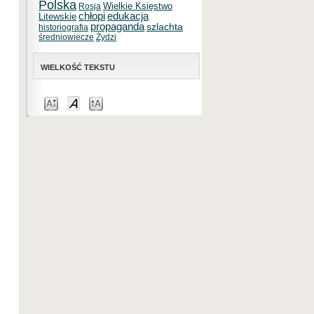
Polska
Wielkie Księstwo
Rosja
chłopi
edukacja
Litewskie
propaganda
szlachta
historiografia
średniowiecze
Żydzi
WIELKOŚĆ TEKSTU