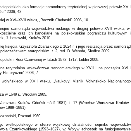
łopolskich jako formacje samoobrony terytorialnej w pierwszej połowie XVII
ści” 2006, 42.
iej w XVI–XVII wieku, „Rocznik Chełmski” 2006, 10.
brojne samorządu województwa ruskiego w drugiej połowie XVII wieku, w:
ścielne oraz ich kancelarie na polsko-ruskim pograniczu kulturowym i
ek, J. Łosowski, Kraków 2010.
lnej księcia Krzysztofa Zbaraskiego z 1624 r. i jego realizacja przez samorząd
połeczeństwem staropolskim, t. 2, red. D. Wereda, Siedlce 2009.
olski i Rusi Czerwonej w latach 1572–1717, Lublin 2008.
a terytorialna województwa sandomierskiego w XVII i na początku XVIII
ły Historyczne” 2006, 7.
wołyńskiego w XVII wieku, „Naukovyj Visnik Volynskoko Nacjonalnogo
a w 1649 r., Wrocław 1985.
aw–Warszawa–Kraków–Gdańsk–Łódź 1981), t. 17 (Wrocław–Warszawa–Kraków–
ów 1989–1991).
poznański, Poznań 1960.
go wielkopolskiego w sferze wojskowej działalności sejmiku województw
iwoja Czarnkowskiego (1593–1627), w: Wpływ jednostek na funkcjonowanie