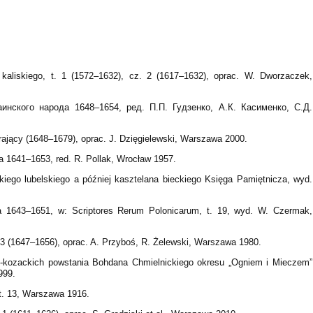
aliskiego, t. 1 (1572–1632), cz. 2 (1617–1632), oprac. W. Dworzaczek,
инского народа 1648–1654, ред. П.П. Гудзенко, А.К. Касименко, С.Д.
rający (1648–1679), oprac. J. Dzięgielewski, Warszawa 2000.
a 1641–1653, red. R. Pollak, Wrocław 1957.
kiego lubelskiego a później kasztelana bieckiego Księga Pamiętnicza, wyd.
a 1643–1651, w: Scriptores Rerum Polonicarum, t. 19, wyd. W. Czermak,
t. 3 (1647–1656), oprac. A. Przyboś, R. Żelewski, Warszawa 1980.
ko-kozackich powstania Bohdana Chmielnickiego okresu „Ogniem i Mieczem”
999.
 t. 13, Warszawa 1916.