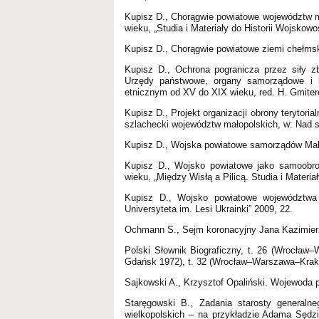
Kupisz D., Chorągwie powiatowe województw ma
wieku, „Studia i Materiały do Historii Wojskowo
Kupisz D., Chorągwie powiatowe ziemi chełmsk
Kupisz D., Ochrona pogranicza przez siły z
Urzędy państwowe, organy samorządowe i ko
etnicznym od XV do XIX wieku, red. H. Gmiter
Kupisz D., Projekt organizacji obrony terytoria
szlachecki województw małopolskich, w: Nad s
Kupisz D., Wojska powiatowe samorządów Małop
Kupisz D., Wojsko powiatowe jako samoobron
wieku, „Między Wisłą a Pilicą. Studia i Materia
Kupisz D., Wojsko powiatowe województwa 
Universyteta im. Lesi Ukrainki” 2009, 22.
Ochmann S., Sejm koronacyjny Jana Kazimierz
Polski Słownik Biograficzny, t. 26 (Wrocł
Gdańsk 1972), t. 32 (Wrocław–Warszawa–Krak
Sajkowski A., Krzysztof Opaliński. Wojewoda 
Staręgowski B., Zadania starosty generalne
wielkopolskich – na przykładzie Adama Sędz