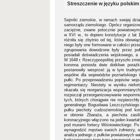
Streszczenie w języku polskim
Sejmiki ziemskie, w ramach swojej dział
samorządu ziemskiego. Oprócz organizow
zaciężne, zwane potocznie powiatowymi
w XVI w., to dopiero konstytucje z lat 
różniła się zbytnio od tej, która obow
niego były one formowane w całości przez
zgrupowania dowodzone były przez pułk
posiadali doświadczenia wojskowego, a 
W 1648 r. Rzeczypospolitej przyszło zmi
koronna poniosła dwie dotkliwe poraż
postanowiły wesprzeć ją w tym trudny
wspólne dla województw poznańskiego i
pułki. Po przeprowadzeniu popisów woj
regimentarzy. Niestety w wyniku niefo
okazała się reorganizacja wspomnianych
rozpoczął przeorganizowywanie wspomnia
tych, których chorągwie nie rozpierzch
generalnego Bogusława Leszczyńskiego. 
pułku piechoty cudzoziemskiej pod kom
w obronie Zbaraża, a piechota zasi
koronacyjnego włączono na jeden kwartał 
pod murami fortecy Wiśniowieckiego. Po 
wynagrodzić męstwo swoich żołnierzy, 
analiza jednego z pułków powiatowych w
funkcjonowania tego typu zgrupowań w ra