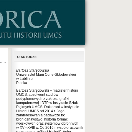
O AUTORZE
Bartosz Staręgowski
Uniwersytet Marii Curie-Skłodowskiej
w Lublinie
Polska
Bartosz Staręgowski – magister historii
UMCS, absolwent studiów
podyplomowych z zakresu grafiki
komputerowej i DTP w Instytucie Sztuk
Pięknych UMCS. Doktorant w Instytucie
Historii UMCS od 2014 r. Jego
zainteresowania badawcze to:
bronioznawstwo, historia formacji
wojskowych oraz systemów obronnych
w XVI–XVIII w. Od 2016 r. współpracownik
czasopisma „wSieci Historii”. Autor