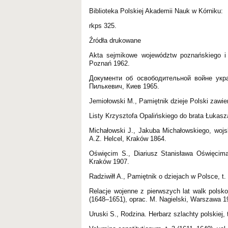
Biblioteka Polskiej Akademii Nauk w Kórniku:
rkps 325.
Źródła drukowane
Akta sejmikowe województw poznańskiego i k
Poznań 1962.
Документи об освободительной войне укра
Пилькевич, Киев 1965.
Jemiołowski M., Pamiętnik dzieje Polski zawie
Listy Krzysztofa Opalińskiego do brata Łukasz
Michałowski J., Jakuba Michałowskiego, wojs
A.Z. Helcel, Kraków 1864.
Oświęcim S., Diariusz Stanisława Oświęcim
Kraków 1907.
Radziwiłł A., Pamiętnik o dziejach w Polsce, 
Relacje wojenne z pierwszych lat walk pols
(1648–1651), oprac. M. Nagielski, Warszawa 1
Uruski S., Rodzina. Herbarz szlachty polskiej,