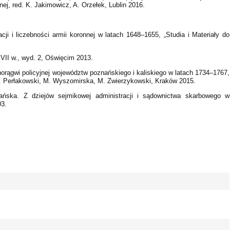
znej, red. K. Jakimowicz, A. Orzełek, Lublin 2016.
ji i liczebności armii koronnej w latach 1648–1655, „Studia i Materiały do
VII w., wyd. 2, Oświęcim 2013.
orągwi policyjnej województw poznańskiego i kaliskiego w latach 1734–1767,
. Perłakowski, M. Wyszomirska, M. Zwierzykowski, Kraków 2015.
ńska. Z dziejów sejmikowej administracji i sądownictwa skarbowego w
03.