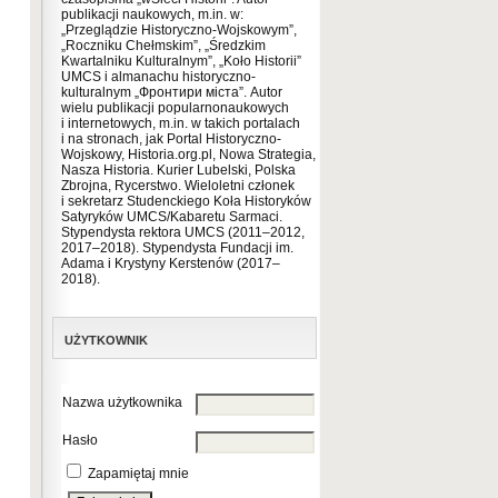
publikacji naukowych, m.in. w:
„Przeglądzie Historyczno-Wojskowym”,
„Roczniku Chełmskim”, „Średzkim
Kwartalniku Kulturalnym”, „Koło Historii”
UMCS i almanachu historyczno-
kulturalnym „Фронтири міста”. Autor
wielu publikacji popularnonaukowych
i internetowych, m.in. w takich portalach
i na stronach, jak Portal Historyczno-
Wojskowy, Historia.org.pl, Nowa Strategia,
Nasza Historia. Kurier Lubelski, Polska
Zbrojna, Rycerstwo. Wieloletni członek
i sekretarz Studenckiego Koła Historyków
Satyryków UMCS/Kabaretu Sarmaci.
Stypendysta rektora UMCS (2011–2012,
2017–2018). Stypendysta Fundacji im.
Adama i Krystyny Kerstenów (2017–
2018).
UŻYTKOWNIK
Nazwa użytkownika
Hasło
Zapamiętaj mnie