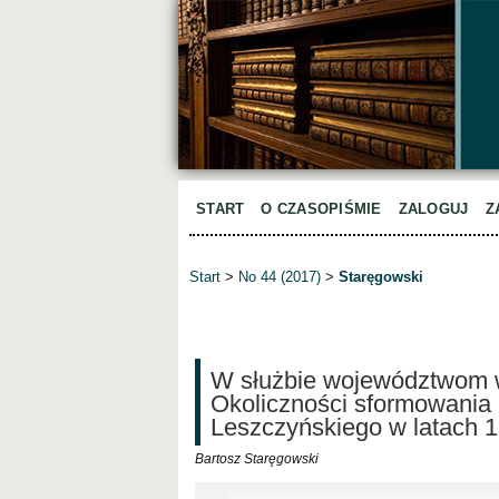
START
O CZASOPIŚMIE
ZALOGUJ
Z
Start
>
No 44 (2017)
>
Staręgowski
W służbie województwom wi
Okoliczności sformowania 
Leszczyńskiego w latach 
Bartosz Staręgowski