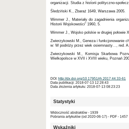
organizacji. Studia z historii polityczno-społec
Śledziński K., Zbaraż 1649, Warszawa 2005.
Wimmer J., Materiały do zagadnienia organizac
Historii Wojskowości” 1960, 5.
Wimmer J., Wojsko polskie w drugiej połowie X
Zwierzykowski M., Geneza i funkcjonowanie ch
w: W podróży przez wiek osiemnasty…, red. A
Zwierzykowski M., Komisja Skarbowa Pozna
Wielkopolsce w XVII i XVIII wieku, Poznań 20
DOI:
http://dx.doi.org/10.17951/rh.2017.44.33-61
Data publikacji: 2018-07-13 12:28:43
Data złożenia artykułu: 2018-07-13 08:23:23
Statystyki
Widoczność abstraktów - 1939
Pobrania artykułów (od 2020-06-17) - PDF - 1457
Wskaźniki