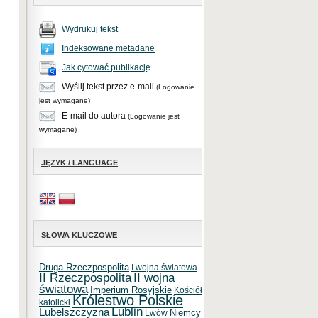
Wydrukuj tekst
Indeksowane metadane
Jak cytować publikację
Wyślij tekst przez e-mail
(Logowanie
jest wymagane)
E-mail do autora
(Logowanie jest
wymagane)
JĘZYK / LANGUAGE
SŁOWA KLUCZOWE
Druga Rzeczpospolita
I wojna światowa
II Rzeczpospolita
II wojna
światowa
Imperium Rosyjskie
Kościół
Królestwo Polskie
katolicki
Lublin
Lubelszczyzna
Niemcy
Lwów