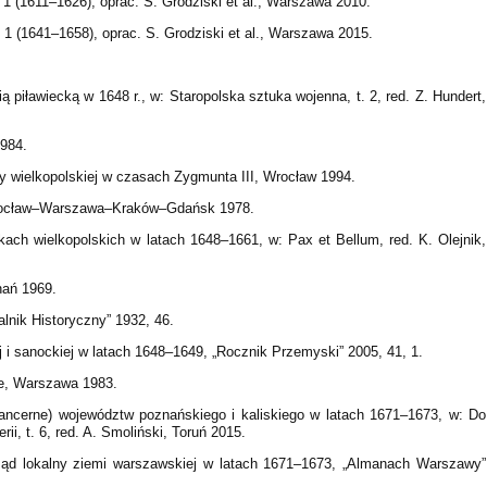
. 1 (1611–1626), oprac. S. Grodziski et al., Warszawa 2010.
. 1 (1641–1658), oprac. S. Grodziski et al., Warszawa 2015.
piławiecką w 1648 r., w: Staropolska sztuka wojenna, t. 2, red. Z. Hundert,
1984.
hty wielkopolskiej w czasach Zygmunta III, Wrocław 1994.
Wrocław–Warszawa–Kraków–Gdańsk 1978.
ch wielkopolskich w latach 1648–1661, w: Pax et Bellum, red. K. Olejnik,
znań 1969.
lnik Historyczny” 1932, 46.
 i sanockiej w latach 1648–1649, „Rocznik Przemyski” 2005, 41, 1.
ce, Warszawa 1983.
ancerne) województw poznańskiego i kaliskiego w latach 1671–1673, w: Do
i, t. 6, red. A. Smoliński, Toruń 2015.
ząd lokalny ziemi warszawskiej w latach 1671–1673, „Almanach Warszawy”