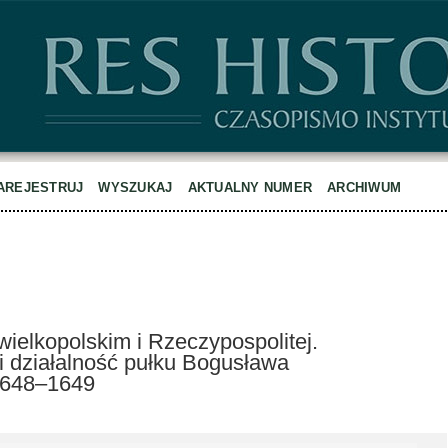
AREJESTRUJ
WYSZUKAJ
AKTUALNY NUMER
ARCHIWUM
elkopolskim i Rzeczypospolitej.
i działalność pułku Bogusława
1648–1649