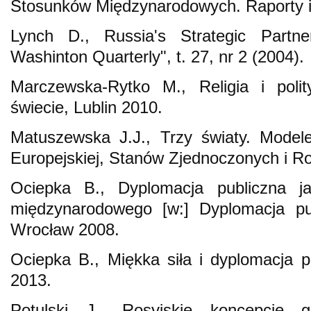
Stosunków Międzynarodowych. Raporty i A
Lynch D., Russia's Strategic Partn
Washinton Quarterly", t. 27, nr 2 (2004).
Marczewska-Rytko M., Religia i polit
świecie, Lublin 2010.
Matuszewska J.J., Trzy światy. Modele 
Europejskiej, Stanów Zjednoczonych i R
Ociepka B., Dyplomacja publiczna j
międzynarodowego [w:] Dyplomacja pub
Wrocław 2008.
Ociepka B., Miękka siła i dyplomacja 
2013.
Potulski J., Rosyjskie koncepcje g