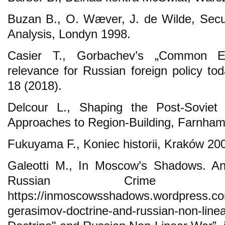
Buzan B., O. Wæver, J. de Wilde, Secu
Analysis, Londyn 1998.
Casier T., Gorbachev’s „Common 
relevance for Russian foreign policy to
18 (2018).
Delcour L., Shaping the Post-Sovie
Approaches to Region-Building, Farnham
Fukuyama F., Koniec historii, Kraków 20
Galeotti M., In Moscow’s Shadows. An
Russian Crime an
https://inmoscowsshadows.wordpress.co
gerasimov-doctrine-and-russian-non-li