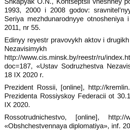
Shkapyak O.N., Kontseptsii vneshney pol
1993, 2000 i 2008 godov: sravnitel’ny
Seriya mezhdunarodnyye otnosheniya 
2011, nr 55.
Edinyy reyestr pravovykh aktov i drugi
Nezavisimykh G
http://www.cis.minsk.by/reestr/ru/index.h
doc=187, «Ustav Sodruzhestva Nezavis
18 IX 2020 r.
Prezident Rossii, [online], http://kreml
Prezidenta Rossiyskoy Federacii ot 30.
IX 2020.
Rossotrudnichestvo, [online], http://www
«Obshchestvennaya diplomatiya», inf. 20