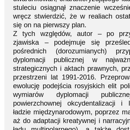
stuleciu osiągnął znaczenie wcześn
wręcz stwierdzić, że w realiach ostat
się on na pierwszy plan.
Z tych względów, autor – po przyję
zjawiska – podejmuje się prześle
pośrednich (dorozumianych) przy
dyplomacji publicznej w najważn
strategicznych i aktach prawnych, p
przestrzeni lat 1991-2016. Przepro
ewolucję podejścia rosyjskich elit po
wymiarów dyplomacji publiczn
powierzchownej okcydentalizacji i 
ładzie międzynarodowym, poprzez man
aż do adaptacji kreatywnej i narracyj
ładu multipolarnego), a także do