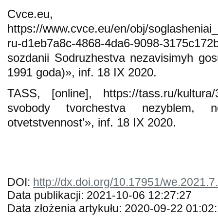
Сvce.eu,
https://www.cvce.eu/en/obj/soglasheni
ru-d1eb7a8c-4868-4da6-9098-3175c172b
sozdanii Sodruzhestva nezavisimyh gos
1991 goda)», inf. 18 IX 2020.
TASS, [online], https://tass.ru/kultura
svobody tvorchestva nezyblem,
otvetstvennost’», inf. 18 IX 2020.
DOI:
http://dx.doi.org/10.17951/we.2021.7
Data publikacji: 2021-10-06 12:27:27
Data złożenia artykułu: 2020-09-22 01:02