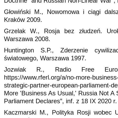
Doctrine" and Russian Non-Linear War”, i
Głowiński M., Nowomowa i ciągi dals
Kraków 2009.
Grzelak W., Rosja bez złudzeń. Urok
Warszawa 2008.
Huntington S.P., Zderzenie cywiliz
światowego, Warszawa 1997.
Jozwiak R., Radio Free Euro
https://www.rferl.org/a/no-more-business
strategic-partner-european-parliament-d
More 'Business As Usual,' Russia Not A 
Parliament Declares”, inf. z 18 IX 2020 r.
Kaczmarski M., Polityka Rosji wobec U