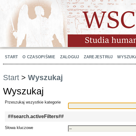
START
O CZASOPIŚMIE
ZALOGUJ
ZAREJESTRUJ
WYSZUK
Start
>
Wyszukaj
Wyszukaj
Przeszukaj wszystkie kategorie
##search.activeFilters##
Słowa kluczowe