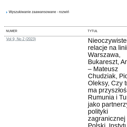
Wyszukiwanie zaawansowane - rozwiń
NUMER
TYTUŁ
Vol 9, No 2 (2023)
Nieoczywiste
relacje na lini
Warszawa,
Bukareszt, A
– Mateusz
Chudziak, Pio
Oleksy, Czy t
ma przyszło
Rumunia i Tu
jako partnerz
polityki
zagranicznej
Polski, Instyt