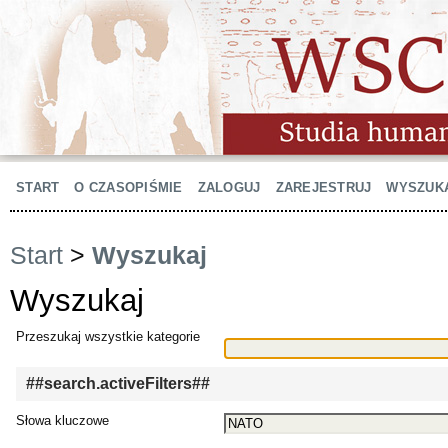
START
O CZASOPIŚMIE
ZALOGUJ
ZAREJESTRUJ
WYSZUK
Start
>
Wyszukaj
Wyszukaj
Przeszukaj wszystkie kategorie
##search.activeFilters##
Słowa kluczowe