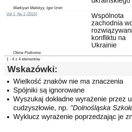
ukraińskiego
Markiyan Malskyy, Igor Iżnin
Vol 1, No 2 (2015)
Wspólnota
zachodnia w
rozwiązywan
konfliktu na
Ukrainie
Olena Podvorna
1 - 4 z 4 elementów
Wskazówki:
Wielkość znaków nie ma znaczenia
Spójniki są ignorowane
Wyszukaj dokładne wyrażenie przez 
cudzyszłowie, np.
"Dolnośląska Szkoł
Wyklucz wyrażenie poprzedzając je 