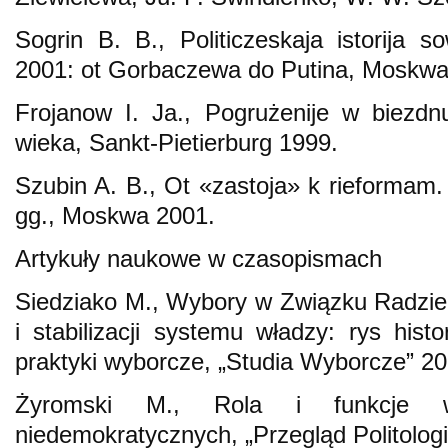
Sogrin B. B., Politiczeskaja istorija s
2001: ot Gorbaczewa do Putina, Moskwa
Frojanow I. Ja., Pogrużenije w biezdn
wieka, Sankt-Pietierburg 1999.
Szubin A. B., Ot «zastoja» k rieforma
gg., Moskwa 2001.
Artykuły naukowe w czasopismach
Siedziako M., Wybory w Związku Radzie
i stabilizacji systemu władzy: rys hist
praktyki wyborcze, „Studia Wyborcze” 20
Żyromski M., Rola i funkcje 
niedemokratycznych, „Przegląd Politologic