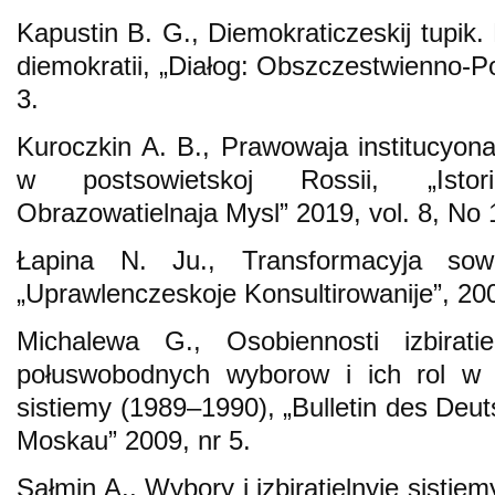
Kapustin B. G., Diemokraticzeskij tupik
diemokratii, „Diałog: Obszczestwienno-Po
3.
Kuroczkin A. B., Prawowaja institucyonali
w postsowietskoj Rossii, „Istor
Obrazowatielnaja Mysl” 2019, vol. 8, No 
Łapina N. Ju., Transformacyja sowiet
„Uprawlenczeskoje Konsultirowanije”, 20
Michalewa G., Osobiennosti izbirati
połuswobodnych wyborow i ich rol w tr
sistiemy (1989–1990), „Bulletin des Deut
Moskau” 2009, nr 5.
Sałmin A., Wybory i izbiratielnyje sisti