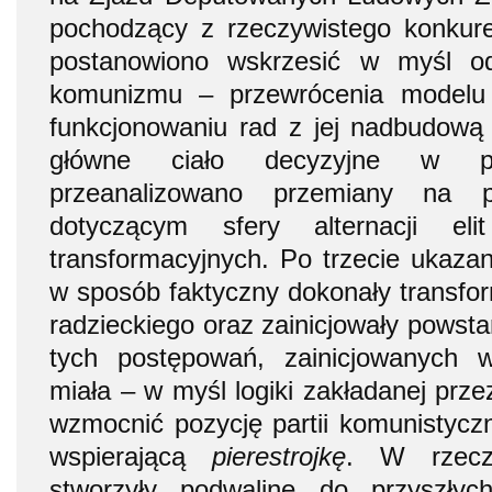
pochodzący z rzeczywistego konkure
postanowiono wskrzesić w myśl od
komunizmu – przewrócenia modelu
funkcjonowaniu rad z jej nadbudową 
główne ciało decyzyjne w p
przeanalizowano przemiany na p
dotyczącym sfery alternacji e
transformacyjnych. Po trzecie ukaza
w sposób faktyczny dokonały transfo
radzieckiego oraz zainicjowały powst
tych postępowań, zainicjowanych 
miała – w myśl logiki zakładanej prze
wzmocnić pozycję partii komunistyczne
wspierającą
pierestrojkę
. W rzeczy
stworzyły podwalinę do przyszły