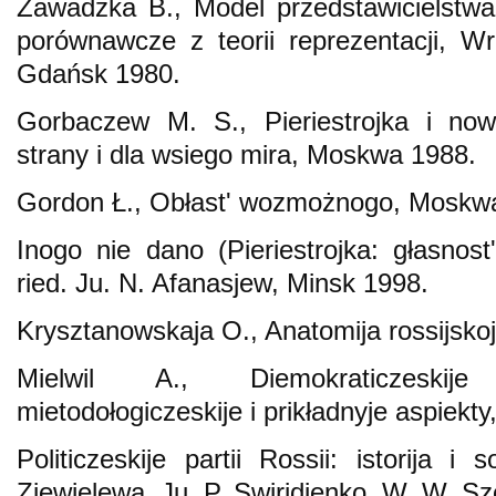
Zawadzka B., Model przedstawicielstwa
porównawcze z teorii reprezentacji, 
Gdańsk 1980.
Gorbaczew M. S., Pieriestrojka i now
strany i dla wsiego mira, Moskwa 1988.
Gordon Ł., Obłastʹ wozmożnogo, Moskw
Inogo nie dano (Pieriestrojka: głasnostʹ
ried. Ju. N. Afanasjew, Minsk 1998.
Krysztanowskaja O., Anatomija rossijskoj
Mielwil A., Diemokraticzeskije 
mietodołogiczeskije i prikładnyje aspiek
Politiczeskije partii Rossii: istorija i 
Ziewielewa, Ju. P. Swiridienko, W. W. 