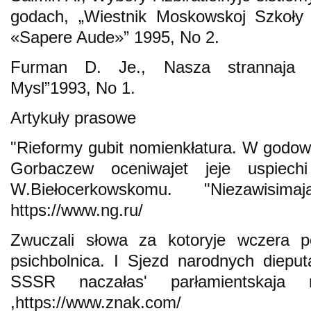
godach, „Wiestnik Moskowskoj Szkoły P
«Sapere Aude»” 1995, No 2.
Furman D. Je., Nasza strannaja ri
Mysl”1993, No 1.
Artykuły prasowe
"Rieformy gubit nomienkłatura. W godowsz
Gorbaczew oceniwajet jeje uspiechi 
W.Biełocerkowskomu. "Niezawisima
https://www.ng.ru/
Zwuczali słowa za kotoryje wczera poł
psichbolnica. I Sjezd narodnych diepu
SSSR naczałasʹ parłamientskaja r
,https://www.znak.com/