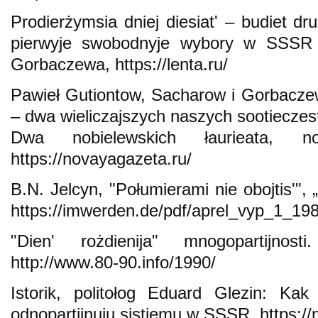
Prodierżymsia dniej diesiatʹ – budiet dr
pierwyje swobodnyje wybory w SSSR 
Gorbaczewa, https://lenta.ru/
Pawieł Gutiontow, Sacharow i Gorbacze
– dwa wieliczajszych naszych sootieczes
Dwa nobielewskich łaurieata, 
https://novayagazeta.ru/
B.N. Jelcyn, "Połumierami nie obojtisʹ", 
https://imwerden.de/pdf/aprel_vyp_1_198
"Dienʹ rożdienija" mnogopartijnos
http://www.80-90.info/1990/
Istorik, politołog Eduard Glezin: Ka
odnopartijnuju sistiemu w SSSR, https://