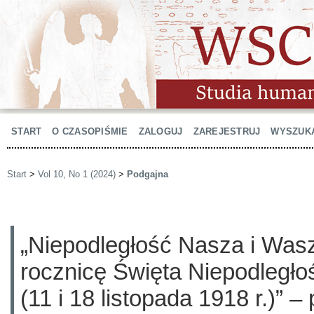
START
O CZASOPIŚMIE
ZALOGUJ
ZAREJESTRUJ
WYSZUK
Start
>
Vol 10, No 1 (2024)
>
Podgajna
„Niepodległość Nasza i Was
rocznicę Święta Niepodległoś
(11 i 18 listopada 1918 r.)” – 