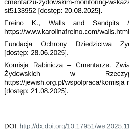
cmentarzu-zydowskim-monitoring-wskaza
st5133952 [dostęp: 20.08.2025].
Freino K., Walls and Sandpits /
https://www.karolinafreino.com/walls.htm
Fundacja Ochrony Dziedzictwa Żydow
[dostęp: 28.06.2025].
Komisja Rabinicza – Cmentarze. Zw
Żydowskich w Rzeczyposp
https://jewish.org.pl/wspolpraca/komisja
[dostęp: 21.08.2025].
DOI:
http://dx.doi.org/10.17951/we.2025.1