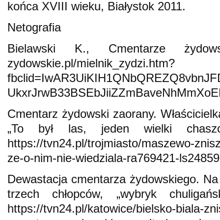
końca XVIII wieku, Białystok 2011.
Netografia
Bielawski K., Cmentarze żydowskie
zydowskie.pl/mielnik_zydzi.htm?
fbclid=IwAR3UiKIH1QNbQREZQ8vbnJF
UkxrJrwB33BSEbJiiZZmBaveNhMmXoEE [
Cmentarz żydowski zaorany. Właścicielka 
„To był las, jeden wielki chasz
https://tvn24.pl/trojmiasto/maszewo-znis
ze-o-nim-nie-wiedziala-ra769421-ls24859
Dewastacja cmentarza żydowskiego. Na 
trzech chłopców, „wybryk chuligańs
https://tvn24.pl/katowice/bielsko-biala-z