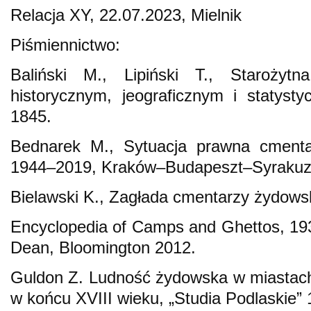
Relacja XY, 22.07.2023, Mielnik
Piśmiennictwo:
Baliński M., Lipiński T., Staroży
historycznym, jeograficznym i statys
1845.
Bednarek M., Sytuacja prawna cment
1944–2019, Kraków–Budapeszt–Syrakuz
Bielawski K., Zagłada cmentarzy żydow
Encyclopedia of Camps and Ghettos, 1933
Dean, Bloomington 2012.
Guldon Z. Ludność żydowska w miastac
w końcu XVIII wieku, „Studia Podlaskie” 1