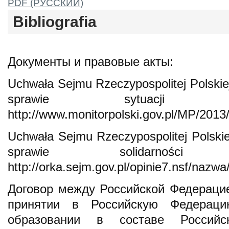
PDF (РУССКИЙ)
Bibliografia
Документы и правовые акты:
Uchwała Sejmu Rzeczypospolitej Polskiej
sprawie sytuacji 
http://www.monitorpolski.gov.pl/MP/2013
Uchwała Sejmu Rzeczypospolitej Polskie
sprawie solidarnoś
http://orka.sejm.gov.pl/opinie7.nsf/nazw
Договор между Российской Федераци
принятии в Российскую Федерац
образовании в составе Россий