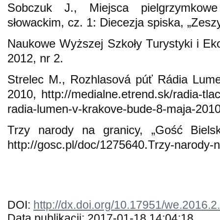
Sobczuk J., Miejsca pielgrzymkowe
słowackim, cz. 1: Diecezja spiska, „Zesz
Naukowe Wyższej Szkoły Turystyki i Ekol
2012, nr 2.
Strelec M., Rozhlasová púť Rádia Lum
2010, http://medialne.etrend.sk/radia-tl
radia-lumen-v-krakove-bude-8-maja-2010
Trzy narody na granicy, „Gość Bielsk
http://gosc.pl/doc/1275640.Trzy-narody-n
DOI:
http://dx.doi.org/10.17951/we.2016.2
Data publikacji: 2017-01-18 14:04:18