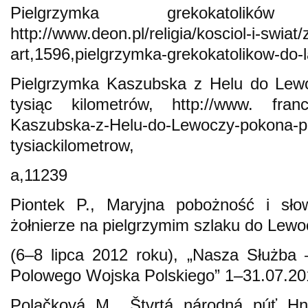
Pielgrzymka grekokatolik
http://www.deon.pl/religia/kosciol-i-swiat/
art,1596,pielgrzymka-grekokatolikow-do-
Pielgrzymka Kaszubska z Helu do Lew
tysiąc kilometrów, http://www. franci
Kaszubska-z-Helu-do-Lewoczy-pokona-p
tysiackilometrow,
a,11239
Piontek P., Maryjna pobożność i sło
żołnierze na pielgrzymim szlaku do Lewo
(6–8 lipca 2012 roku), „Nasza Służba 
Polowego Wojska Polskiego” 1–31.07.201
Polačková M., Štvrtá národná púť Hnu