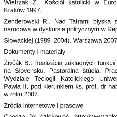
Wietrzak Z., Kościół katolicki w Eur
Kraków 1997.
Zenderowski R., Nad Tatrami błyska
narodowa w dyskursie politycznym w Rep
Słowackiej (1989–2004), Warszawa 2007
Dokumenty i materiały
Živčák B., Realizácia základných funkcií
na Slovensku. Pastorálna štúdia, Pra
Wydziale Teologii Katolickiego Uniwe
Pawła II, pod kierunkiem ks. prof. dr h
w roku 2007.
Źródła internetowe i prasowe
Chodzą Jej dziękować, http://www.zakop