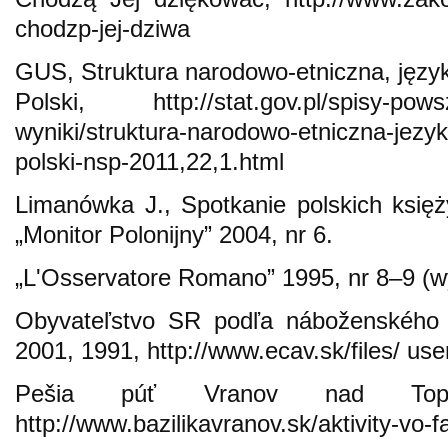
chodzp-jej-dziwa
GUS, Struktura narodowo-etniczna, języ
Polski, http://stat.gov.pl/spisy-pows
wyniki/struktura-narodowo-etniczna-jezy
polski-nsp-2011,22,1.html
Limanówka J., Spotkanie polskich księż
„Monitor Polonijny” 2004, nr 6.
„L'Osservatore Romano” 1995, nr 8–9 (wy
Obyvateľstvo SR podľa náboženského v
2001, 1991, http://www.ecav.sk/files/ us
Pešia púť Vranov nad Topľ
http://www.bazilikavranov.sk/aktivity-vo-f