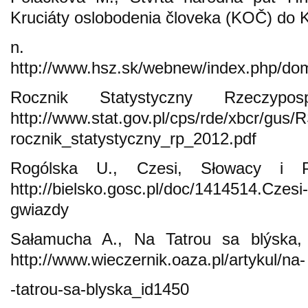
Kruciáty oslobodenia človeka (KOČ) do 
n. Duna
http://www.hsz.sk/webnew/index.php/do
Rocznik Statystyczny Rzeczyposp
http://www.stat.gov.pl/cps/rde/xbcr/gus/
rocznik_statystyczny_rp_2012.pdf
Rogólska U., Czesi, Słowacy i P
http://bielsko.gosc.pl/doc/1414514.Czesi
gwiazdy
Sałamucha A., Na Tatrou sa blýska, 
http://www.wieczernik.oaza.pl/artykul/na-
-tatrou-sa-blyska_id1450