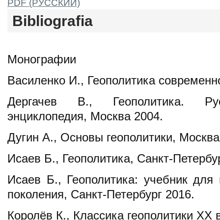
PDF (РУССКИЙ)
Bibliografia
Монографии
Василенко И., Геополитика современн
Дергачев В., Геополитика. Рус
энциклопедия, Москва 2004.
Дугин А., Основы геополитики, Москва
Исаев Б., Геополитика, Санкт-Петербу
Исаев Б., Геополитика: учебник для 
поколения, Санкт-Петербург 2016.
Королёв К., Классика геополитики ХХ 