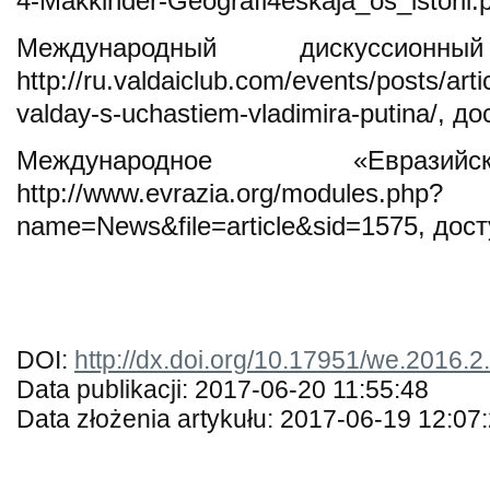
4-Makkinder-Geografi4eskaja_os_istorii.
Международный дискуссион
http://ru.valdaiclub.com/events/posts/art
valday-s-uchastiem-vladimira-putina/, д
Международное «Евразий
http://www.evrazia.org/modules.php?
name=News&file=article&sid=1575, дост
DOI:
http://dx.doi.org/10.17951/we.2016.2
Data publikacji: 2017-06-20 11:55:48
Data złożenia artykułu: 2017-06-19 12:07