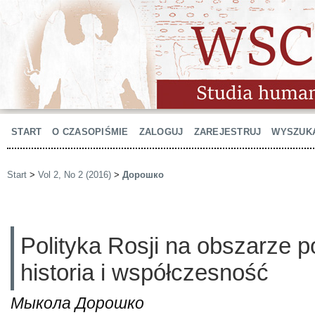
START
O CZASOPIŚMIE
ZALOGUJ
ZAREJESTRUJ
WYSZUK
Start
>
Vol 2, No 2 (2016)
>
Дорошко
Polityka Rosji na obszarze p
historia i współczesność
Мыкола Дорошко