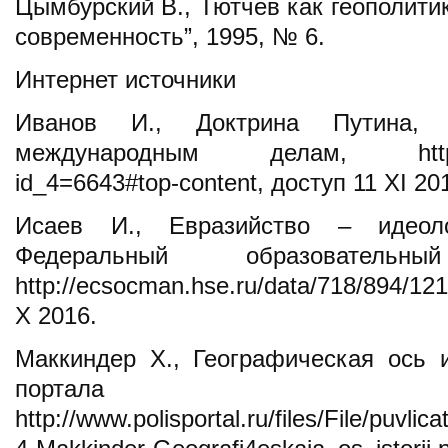
Цымбурский В., Тютчев как геополити
современность”, 1995, № 6.
Интернет источники
Иванов И., Доктрина Путина, 
международным делам, http://rus
id_4=6643#top-content, доступ 11 XI 20
Исаев И., Евразийство – идеолог
Федеральный образовател
http://ecsocman.hse.ru/data/718/894/121
Х 2016.
Маккиндер Х., Географическая ось 
портала «
http://www.polisportal.ru/files/File/puvlic