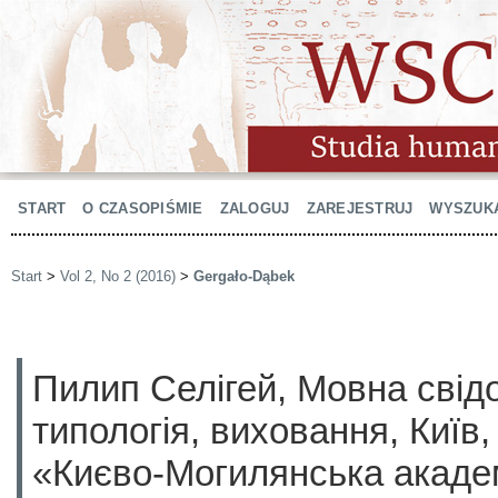
START
O CZASOPIŚMIE
ZALOGUJ
ZAREJESTRUJ
WYSZUK
Start
>
Vol 2, No 2 (2016)
>
Gergało-Dąbek
Пилип Селігей, Мовна свідо
типологія, виховання, Київ
«Києво-Могилянська академ