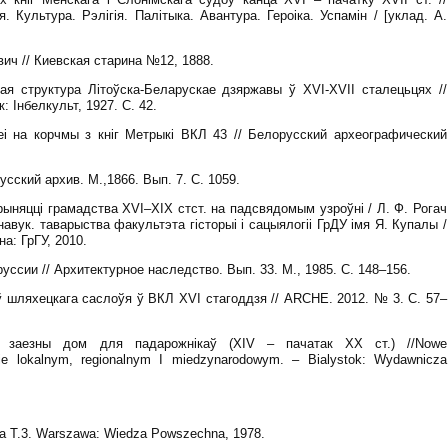
 Культура. Рэлігія. Палітыка. Авантура. Героіка. Успамін / [уклад. А.
ич // Киевская старина №12, 1888.
ая структура Літоўска-Беларускае дзяржавы ў ХVІ-ХVІІ сталецьцях //
: Інбелкульт, 1927. С. 42.
еі на корчмы з кніг Метрыкі ВКЛ 43 // Белорусский археографический
сский архив. М.,1866. Вып. 7. С. 1059.
рыняцці грамадства XVI–XIX стст. на падсвядомым узроўні / Л. Ф. Рогач
навук. таварыства факультэта гісторыі і сацыялогіі ГрДУ імя Я. Купалы /
на: ГрГУ, 2010.
уссии // Архитектурное наследство. Вып. 33. М., 1985. С. 148–156.
 шляхецкага саслоўя ў ВКЛ ХVI стагоддзя // ARCHE. 2012. № 3. С. 57–
 заезны дом для падарожнікаў (XIV – пачатак XX ст.) //Nowe
mie lokalnym, regionalnym I miedzynarodowym. – Bialystok: Wydawnicza
ana T.3. Warszawa: Wiedza Powszechna, 1978.