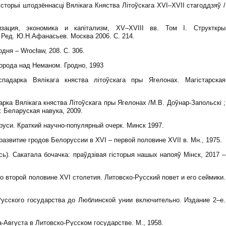
гісторыі штодзённасці Вялікага Княства Літоўскага XVI–XVII стагоддзяў /
зация, экономика и капітализм, XV–XVIII вв. Том I. Структкры
 Ред. Ю.Н.Афанасьев. Москва 2006. С. 214.
дня – Wrocław, 208. С. 306.
города над Неманом. Гродно, 1993
спадарка Вялікага княства літоўскага пры Ягелонах. Магістарская
рка Вялікага княства Літоўскага пры Ягелонах /М.В. Доўнар-Запольскі ;
к: Беларуская навука, 2009.
уси. Краткий научно-популярный очерк. Минск 1997.
азвитие гродов Белоруссии в XVІ – первой половине XVІІ в. Мн., 1975.
ь). Сакатала бочачка: праўдзівая гісторыя нашых напояў Мінск, 2017 –
о второй половине XVІ столетия. Литовско-Русский повет и его сеймики.
Русского государства до Люблинской унии включительно. Издание 2–е.
-Августа в Литовско-Русском государстве. M., 1958.