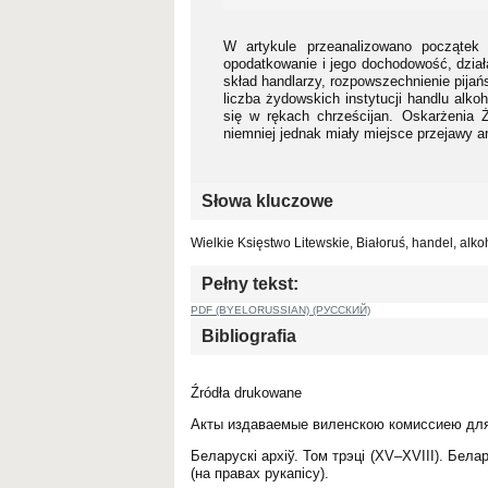
W artykule przeanalizowano początek 
opodatkowanie i jego dochodowość, dział
skład handlarzy, rozpowszechnienie pijańs
liczba żydowskich instytucji handlu alk
się w rękach chrześcijan. Oskarżenia 
niemniej jednak miały miejsce przejawy
Słowa kluczowe
Wielkie Księstwo Litewskie, Białoruś, handel, alk
Pełny tekst:
PDF (BYELORUSSIAN) (РУССКИЙ)
Bibliografia
Źródła drukowane
Акты издаваемые виленскою комиссиею для 
Беларускі архіў. Том трэці (XV–XVIII). Бел
(на правах рукапісу).