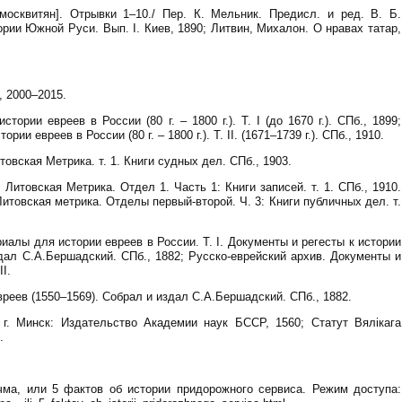
москвитян]. Отрывки 1–10./ Пер. К. Мельник. Предисл. и ред. В. Б.
рии Южной Руси. Вып. I. Киев, 1890; Литвин, Михалон. О нравах татар,
, 2000–2015.
ории евреев в России (80 г. – 1800 г.). Т. I (до 1670 г.). СПб., 1899;
и евреев в России (80 г. – 1800 г.). Т. IІ. (1671–1739 г.). СПб., 1910.
товская Метрика. т. 1. Книги судных дел. СПб., 1903.
 Литовская Метрика. Отдел 1. Часть 1: Книги записей. т. 1. СПб., 1910.
итовская метрика. Отделы первый-второй. Ч. 3: Книги публичных дел. т.
иалы для истории евреев в России. Т. I. Документы и регесты к истории
здал С.А.Бершадский. СПб., 1882; Русско-еврейский архив. Документы и
І.
вреев (1550–1569). Собрал и издал С.А.Бершадский. СПб., 1882.
 г. Минск: Издательство Академии наук БССР, 1560; Статут Вялікага
.
ма, или 5 фактов об истории придорожного сервиса. Режим доступа: