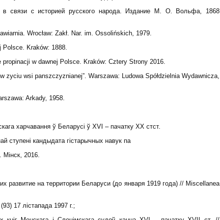
 в связи с историей русского народа. Издание М. О. Вольфа, 1868
awiarnia. Wrocław: Zakł. Nar. im. Ossolińskich, 1979.
j Polsce. Kraków: 1888.
e propinacji w dawnej Polsce. Kraków: Cztery Strony 2016.
y w zyciu wsi panszczyznianej”. Warszawa: Ludowa Spółdzielnia Wydawnicza,
arszawa: Arkady, 1958.
скага харчавання ў Беларусі ў XVІ – пачатку ХХ стст.
ай ступені кандыдата гістарычных навук па
 Мінск, 2016.
х развитие на территории Беларуси (до января 1919 года) // Miscellanea
93) 17 лістапада 1997 г.;
 кніг Менскага і Слонімскага судоў канца XVI – пачатку XVII ст. //