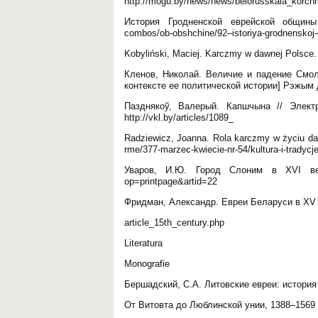
http://mogu.by/news/news/belorusskaia_korchm
История Гродненской еврейской общины в
combos/ob-obshchine/92–istoriya-grodnenskoj-
Kobyliński, Maciej. Karczmy w dawnej Polsce
Кленов, Николай. Величие и падение Смол
контексте ее политической истории] Рэжым дос
Пазднякоў, Валерый. Капшчына // Элект
http://vkl.by/articles/1089_
Radziewicz, Joanna. Rola karczmy w życiu daw
rme/377-marzec-kwiecie-nr-54/kultura-i-tradyc
Уваров, И.Ю. Город Слоним в XVI веке. 
op=printpage&artid=22
Фридман, Александр. Евреи Беларуси в XV ст
article_15th_century.php
Literatura
Monografie
Бершадский, С.А. Литовские евреи: история
От Витовта до Люблинской унии, 1388–1569 г