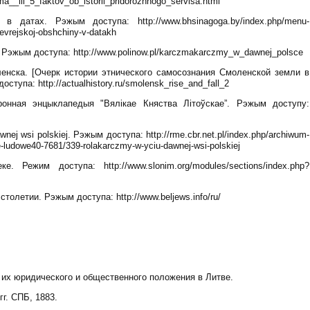
a__ili_5_faktov_ob_istorii_pridorozhnogo_servisa.html
 датах. Рэжым доступа: http://www.bhsinagoga.by/index.php/menu-
evrejskoj-obshchiny-v-datakh
. Рэжым доступа: http://www.polinow.pl/karczmakarczmy_w_dawnej_polsce
енска. [Очерк истории этнического самосознания Смоленской земли в
тупа: http://actualhistory.ru/smolensk_rise_and_fall_2
ронная энцыклапедыя "Вялікае Княства Літоўскае”. Рэжым доступу:
nej wsi polskiej. Рэжым доступа: http://rme.cbr.net.pl/index.php/archiwum-
je-ludowe40-7681/339-rolakarczmy-w-yciu-dawnej-wsi-polskiej
Режим доступа: http://www.slonim.org/modules/sections/index.php?
олетии. Рэжым доступа: http://www.beljews.info/ru/
 их юридического и общественного положения в Литве.
г. СПБ, 1883.