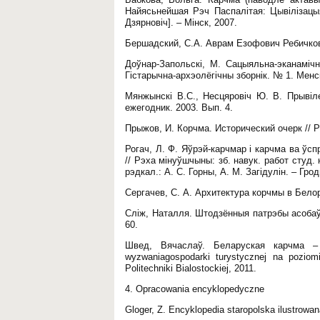
Найясьнейшая Рэч Паспалітая: Цывілізацыя.
Дзярновіч]. – Мінск, 2007.
Бершадский, С.А. Аврам Езофович Ребичков
Доўнар-Запольскі, М. Сацыяльна-эканамічн
Гістарычна-архэолёгічны зборнік. № 1. Менск
Мянжынскі В.С., Несцяровіч Ю. В. Прывіл
ежегодник. 2003. Вып. 4.
Прыжов, И. Корчма. Исторический очерк // Ру
Рогач, Л. Ф. Яўрэй-карчмар і карчма ва ўсп
// Рэха мінуўшчыны: зб. навук. работ студ. 
рэдкал.: А. С. Горны, А. М. Загідулін. – Грод
Сергачев, С. А. Архитектура корчмы в Белор
Сліж, Наталля. Штодзённыя патрэбы асобаў
60.
Швед, Вячаслаў. Беларуская карчма –
wyzwaniagospodarki turystycznej na pozio
Politechniki Bialostockiej, 2011.
4. Opracowania encyklopedyczne
Gloger, Z. Encyklopedia staropolska ilustrow