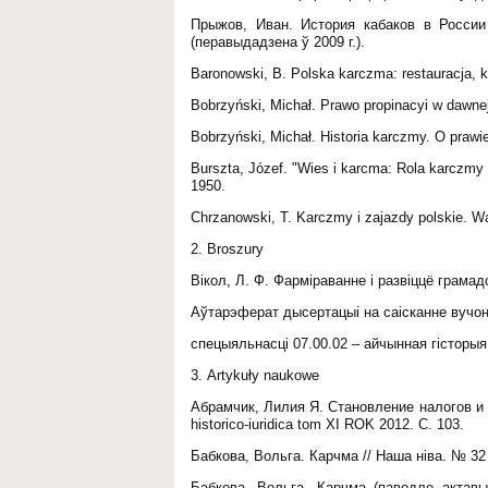
Прыжов, Иван. История кабаков в России
(перавыдадзена ў 2009 г.).
Baronowski, B. Polska karczma: restauracja, k
Bobrzyński, Michał. Prawo propinacyi w dawne
Bobrzyński, Michał. Historia karczmy. O prawi
Burszta, Józef. "Wies i karcma: Rola karczm
1950.
Chrzanowski, T. Karczmy i zajazdy polskie. W
2. Broszury
Вікол, Л. Ф. Фарміраванне і развіццё грамад
Аўтарэферат дысертацыі на саісканне вучон
спецыяльнасці 07.00.02 – айчынная гісторыя.
3. Аrtykuły naukowe
Абрамчик, Лилия Я. Становление налогов и и
historico-iuridica tom XI ROK 2012. С. 103.
Бабкова, Вольга. Карчма // Наша ніва. № 32 (
Бабкова, Вольга. Карчма (паводле актавых