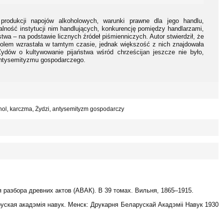
produkcji napojów alkoholowych, warunki prawne dla jego handlu,
alność instytucji nim handlujących, konkurencję pomiędzy handlarzami,
twa – na podstawie licznych źródeł piśmienniczych. Autor stwierdził, że
oholem wzrastała w tamtym czasie, jednak większość z nich znajdowała
Żydów o kultywowanie pijaństwa wśród chrześcijan jeszcze nie było,
 antysemityzmu gospodarczego.
ohol, karczma, Żydzi, antysemityzm gospodarczy
разбора древних актов (АВАК). В 39 томах. Вильня, 1865–1915.
аруская акадэмія навук. Менск: Друкарня Беларускай Акадэміі Навук 1930