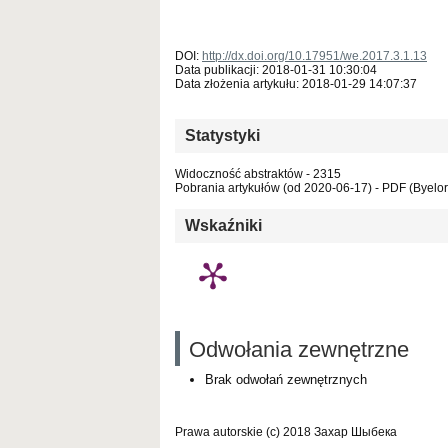
DOI:
http://dx.doi.org/10.17951/we.2017.3.1.13
Data publikacji: 2018-01-31 10:30:04
Data złożenia artykułu: 2018-01-29 14:07:37
Statystyki
Widoczność abstraktów - 2315
Pobrania artykułów (od 2020-06-17) - PDF (Byelor
Wskaźniki
Odwołania zewnętrzne
Brak odwołań zewnętrznych
Prawa autorskie (c) 2018 Захар Шыбека