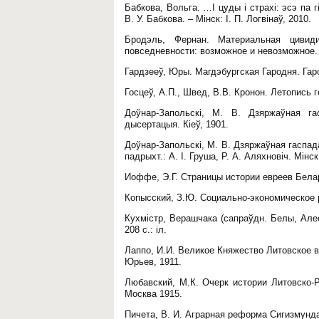
Бабкова, Вольга. …І цуды і страхі: эсэ па 
В. У. Бабкова. – Мінск: І. П. Логвінаў, 2010.
Бродэль, Фернан. Материальная цивиди
повседневности: возможное и невозможное.
Гардзееў, Юры. Магдэбургская Гародня. Гаро
Госцеў, А.П., Швед, В.В. Кронон. Летопись 
Доўнар-Запольскі, М. В. Дзяржаўная га
дысертацыя. Кіеў, 1901.
Доўнар-Запольскі, М. В. Дзяржаўная гаспада
падрыхт.: А. І. Груша, Р. А. Аляхновіч. Мінс
Иоффе, Э.Г. Страницы истории евреев Белар
Копысский, З.Ю. Социально-экономическое р
Кухмістр, Верашчака (сапраўдн. Белы, Алес
208 с.: іл.
Лаппо, И.И. Великое Княжество Литовское в
Юрьев, 1911.
Любавский, М.К. Очерк истории Литовско-
Москва 1915.
Пичета, В. И. Аграрная реформа Сигизмунда