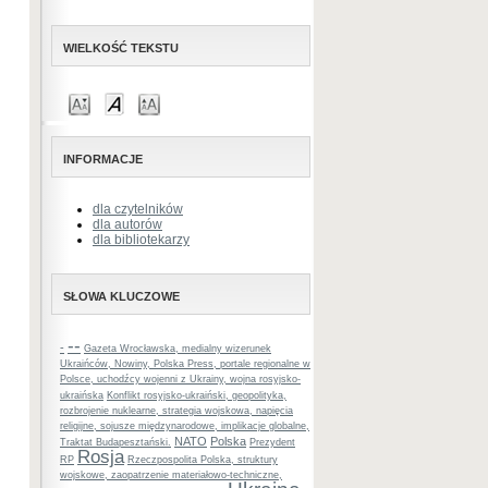
WIELKOŚĆ TEKSTU
INFORMACJE
dla czytelników
dla autorów
dla bibliotekarzy
SŁOWA KLUCZOWE
--
-
Gazeta Wrocławska, medialny wizerunek
Ukraińców, Nowiny, Polska Press, portale regionalne w
Polsce, uchodźcy wojenni z Ukrainy, wojna rosyjsko-
ukraińska
Konflikt rosyjsko-ukraiński, geopolityka,
rozbrojenie nuklearne, strategia wojskowa, napięcia
religijne, sojusze międzynarodowe, implikacje globalne,
NATO
Polska
Traktat Budapesztański.
Prezydent
Rosja
RP
Rzeczpospolita Polska, struktury
wojskowe, zaopatrzenie materiałowo-techniczne,