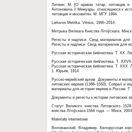
Литвин, М. [О нравах татар, литовцев и 
Антоновича // Мемуары, относящиеся к исто
литовцев и москвитян. М: МГУ. 1994.
Lietuvos Metrika. Vilnius, 1995–2014.
Метрыка Вялікага Княства Літоўскага. Мінск
Регесты и надписи. Свод материалов для ист
Регесты и надписи. Свод материалов для истори
Русская историческая библиотека. Т. ХХ. Ли
Русская историческая библиотека. Т. ХХVII.
Русская историческая библиотека. Т. ХХХ. Л
1. Юрьев, 1914.
Русско-еврейский архив. Документы и матер
литовских евреев (1388–1550). Собрал и и
материалы для истории евреев в России. Т. I
Документы и регесты к истории литовских е
Статут Великого княства Литовского 1529
княства Літоўскага 1566 года. — Мінск, 2003
Materiały internetowe
Воложанский, Владимир. Белорусская корч