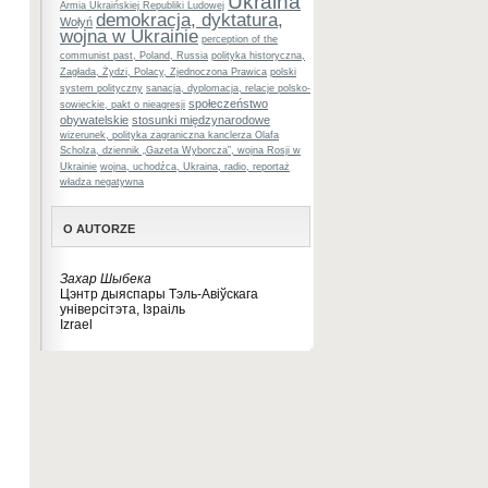
Ukraina
Armia Ukraińskiej Republiki Ludowej
demokracja, dyktatura,
Wołyń
wojna w Ukrainie
perception of the
communist past, Poland, Russia
polityka historyczna,
Zagłada, Żydzi, Polacy, Zjednoczona Prawica
polski
system polityczny
sanacja, dyplomacja, relacje polsko-
społeczeństwo
sowieckie, pakt o nieagresji
obywatelskie
stosunki międzynarodowe
wizerunek, polityka zagraniczna kanclerza Olafa
Scholza, dziennik „Gazeta Wyborcza”, wojna Rosji w
Ukrainie
wojna, uchodźca, Ukraina, radio, reportaż
władza negatywna
O AUTORZE
Захар Шыбека
Цэнтр дыяспары Тэль-Авіўскага
універсітэта, Ізраіль
Izrael