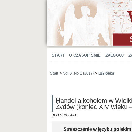
START
O CZASOPIŚMIE
ZALOGUJ
Z
Start
>
Vol 3, No 1 (2017)
>
Шыбека
Handel alkoholem w Wielki
Żydów (koniec XІV wieku –
Захар Шыбека
Streszczenie w języku polskim