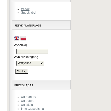
Widok
Subskrybuj
JĘZYK / LANGUAGE
Wyszukaj
Wybierz kategorię
PRZEGLĄDAJ
wg numeru
wg autora
wg tytułu
Inne czasopisma