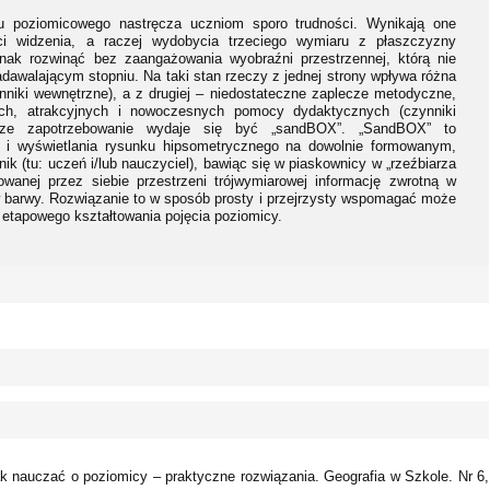
unku poziomicowego nastręcza uczniom sporo trudności. Wynikają one
i widzenia, a raczej wydobycia trzeciego wymiaru z płaszczyzny
nak rozwinąć bez zaangażowania wyobraźni przestrzennej, którą nie
walającym stopniu. Na taki stan rzeczy z jednej strony wpływa różna
niki wewnętrzne), a z drugiej – niedostateczne zaplecze metodyczne,
cych, atrakcyjnych i nowoczesnych pomocy dydaktycznych (czynniki
sze zapotrzebowanie wydaje się być „sandBOX”. „SandBOX” to
a i wyświetlania rysunku hipsometrycznego na dowolnie formowanym,
k (tu: uczeń i/lub nauczyciel), bawiąc się w piaskownicy w „rzeźbiarza
wanej przez siebie przestrzeni trójwymiarowej informację zwrotną w
 barwy. Rozwiązanie to w sposób prosty i przejrzysty wspomagać może
 etapowego kształtowania pojęcia poziomicy.
k nauczać o poziomicy – praktyczne rozwiązania. Geografia w Szkole. Nr 6,