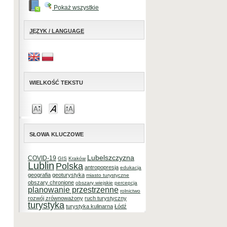
Pokaż wszystkie
JĘZYK / LANGUAGE
WIELKOŚĆ TEKSTU
SŁOWA KLUCZOWE
Lubelszczyzna
COVID-19
GIS
Kraków
Lublin
Polska
antropopresja
edukacja
geografia
geoturystyka
miasto turystyczne
obszary chronione
obszary wiejskie
percepcja
planowanie przestrzenne
rolnictwo
rozwój zrównoważony
ruch turystyczny
turystyka
turystyka kulinarna
Łódź