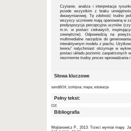
Czytanie, analiza i interpretacja rys
przede wszystkim z braku umiejętnośc
dwuwymiarowej. Tę zdolność trudno jed
wszyscy uczniowie mają opanowaną w zada
predyspozycja percepcyjna uczniów (czyn
m.in. w postaci ciekawych, inspirują
zewnętrzne). Odpowiedzią na powyż
multimedialne narzędzie do generowani
interaktywnym modelu z piachu. Użytkowni
terenu” natychmiast otrzymuje w wykreo
postaci układu poziomic zaopatrzonych w
niezmiernie trudny proces wprowadzania i
Słowa kluczowe
sandBOX; izohipsa; mapa; edukacja
Pełny tekst:
PDF
Bibliografia
Wojtanowicz P., 2013: Trzeci wymiar mapy. Ja