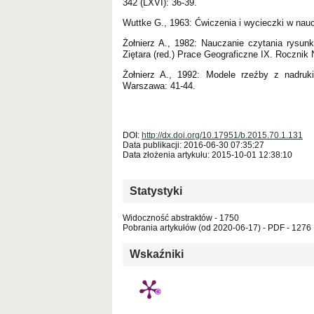
342 (LXVI): 36-39.
Wuttke G., 1963: Ćwiczenia i wycieczki w nau
Żołnierz A., 1982: Nauczanie czytania rysu
Ziętara (red.) Prace Geograficzne IX. Roczn
Żołnierz A., 1992: Modele rzeźby z nadruk
Warszawa: 41-44.
DOI:
http://dx.doi.org/10.17951/b.2015.70.1.131
Data publikacji: 2016-06-30 07:35:27
Data złożenia artykułu: 2015-10-01 12:38:10
Statystyki
Widoczność abstraktów - 1750
Pobrania artykułów (od 2020-06-17) - PDF - 1276
Wskaźniki