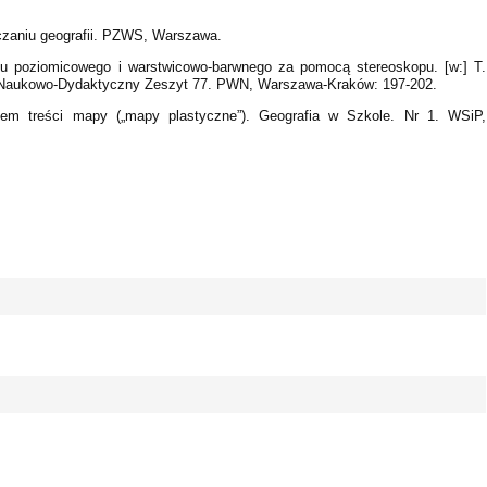
czaniu geografii. PZWS, Warszawa.
nku poziomicowego i warstwicowo-barwnego za pomocą stereoskopu. [w:] T.
ik Naukowo-Dydaktyczny Zeszyt 77. PWN, Warszawa-Kraków: 197-202.
iem treści mapy („mapy plastyczne”). Geografia w Szkole. Nr 1. WSiP,