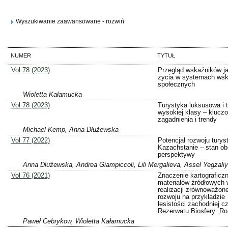
Wyszukiwanie zaawansowane - rozwiń
NUMER
TYTUŁ
Vol 78 (2023)
Przegląd wskaźników j
życia w systemach ws
społecznych
Wioletta Kałamucka
Vol 78 (2023)
Turystyka luksusowa i 
wysokiej klasy – klucz
zagadnienia i trendy
Michael Kemp, Anna Dłużewska
Vol 77 (2022)
Potencjał rozwoju turys
Kazachstanie – stan ob
perspektywy
Anna Dłużewska, Andrea Giampiccoli, Lili Mergalieva, Assel Yegzali
Vol 76 (2021)
Znaczenie kartograficz
materiałów źródłowych 
realizacji zrównoważon
rozwoju na przykładzie
lesistości zachodniej c
Rezerwatu Biosfery „Ro
Paweł Cebrykow, Wioletta Kałamucka