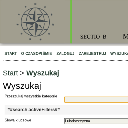
START
O CZASOPIŚMIE
ZALOGUJ
ZAREJESTRUJ
WYSZUK
Start
>
Wyszukaj
Wyszukaj
Przeszukaj wszystkie kategorie
##search.activeFilters##
Słowa kluczowe