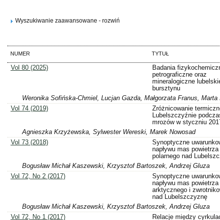
Wyszukiwanie zaawansowane - rozwiń
NUMER
TYTUŁ
Vol 80 (2025)
Badania fizykochemicz
petrograficzne oraz
mineralogiczne lubelski
bursztynu
Weronika Sofińska-Chmiel, Lucjan Gazda, Małgorzata Franus, Marta
Vol 74 (2019)
Zróżnicowanie termiczn
Lubelszczyźnie podczas
mrozów w styczniu 2017
Agnieszka Krzyżewska, Sylwester Wereski, Marek Nowosad
Vol 73 (2018)
Synoptyczne uwarunko
napływu mas powietrza
polarnego nad Lubelsz
Bogusław Michał Kaszewski, Krzysztof Bartoszek, Andrzej Gluza
Vol 72, No 2 (2017)
Synoptyczne uwarunko
napływu mas powietrza
arktycznego i zwrotnik
nad Lubelszczyznę
Bogusław Michał Kaszewski, Krzysztof Bartoszek, Andrzej Gluza
Vol 72, No 1 (2017)
Relacje między cyrkula