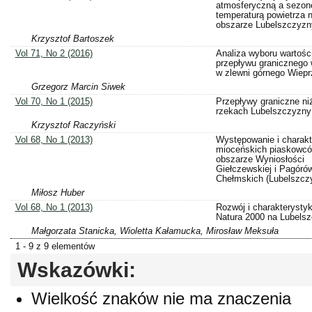
atmosferyczną a sezo
temperaturą powietrza 
obszarze Lubelszczyzn
Krzysztof Bartoszek
Vol 71, No 2 (2016)
Analiza wyboru wartośc
przepływu granicznego
w zlewni górnego Wiepr
Grzegorz Marcin Siwek
Vol 70, No 1 (2015)
Przepływy graniczne n
rzekach Lubelszczyzny
Krzysztof Raczyński
Vol 68, No 1 (2013)
Występowanie i charakt
mioceńskich piaskowc
obszarze Wyniosłości
Giełczewskiej i Pagóró
Chełmskich (Lubelszcz
Miłosz Huber
Vol 68, No 1 (2013)
Rozwój i charakterystyk
Natura 2000 na Lubelsz
Małgorzata Stanicka, Wioletta Kałamucka, Mirosław Meksuła
1 - 9 z 9 elementów
Wskazówki:
Wielkość znaków nie ma znaczenia