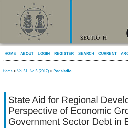
HOME
ABOUT
LOGIN
REGISTER
SEARCH
CURRENT
AR
Home
>
Vol 51, No 5 (2017)
>
Podsiadło
State Aid for Regional Devel
Perspective of Economic Gr
Government Sector Debt in